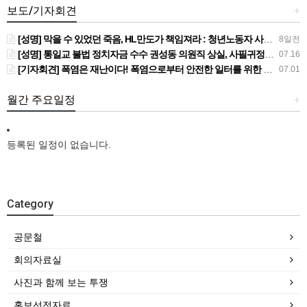
보도/기자회견
+
[성명] 막을 수 있었던 죽음, HL만도가 책임져라 : 청년노동자 사망사고의 철저한 진상규명과 재발방지 대책 마련하라
8일전
[성명] 통일교 불법 정치자금 수수 권성동 의원직 상실, 사필귀정이다
07.16
[기자회견] 폭염은 재난이다! 폭염으로부터 안전한 일터를 위한 민주노총 강원지역본부 폭염감시단 선포 기자회견
07.01
월간 주요일정
+
등록된 일정이 없습니다.
Category
공문철
회의자료실
사진과 함께 보는 투쟁
홍보선전자료