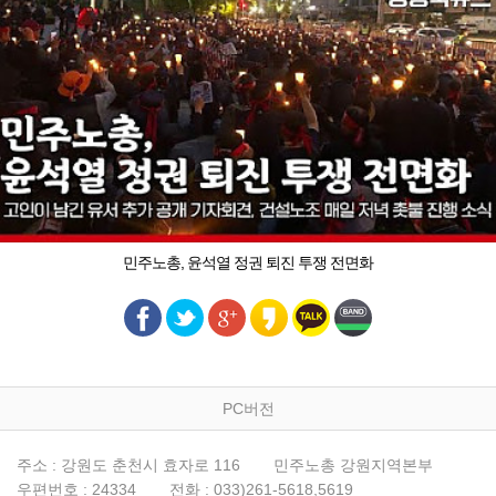
민주노총, 윤석열 정권 퇴진 투쟁 전면화
PC버전
주소 : 강원도 춘천시 효자로 116
민주노총 강원지역본부
우편번호 : 24334
전화 : 033)261-5618,5619