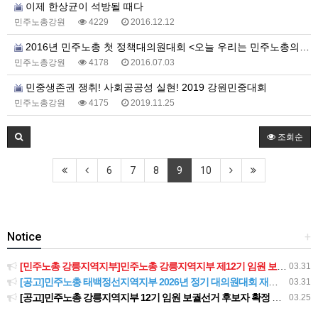
이제 한상균이 석방될 때다
민주노총강원
4229
2016.12.12
2016년 민주노총 첫 정책대의원대회 <오늘 우리는 민주노총의 새로운 역사를 쓴다>
민주노총강원
4178
2016.07.03
민중생존권 쟁취! 사회공공성 실현! 2019 강원민중대회
민주노총강원
4175
2019.11.25
조회순
6
7
8
9
10
Notice
+
[민주노총 강릉지역지부]민주노총 강릉지역지부 제12기 임원 보궐선거결과 공고
03.31
[공고]민주노총 태백정선지역지부 2026년 정기 대의원대회 재소집 건
03.31
[공고]민주노총 강릉지역지부 12기 임원 보궐선거 후보자 확정 공고
03.25