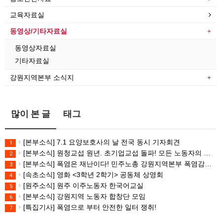
교육자료실
동영상/기타자료실
동영상자료실
기타자료실
강원지역본부 소식지
많이 본 글
태그
[본부소식] 7.1 요양보호사의 날 전국 동시 기자회견
1
[본부소식] 원청교섭 원년. 초기업교섭 돌파! 모든 노동자의 노동기본권 쟁취! 민주노총 7.15 총파업대회
2
[본부소식] 폭염은 재난이다! 민주노총 강원지역본부 폭염감시단 선포 기자회견
3
[속초소식] 영화 <3학년 2학기> 공동체 상영회
4
[원주소식] 원주 이주노동자 한국어교실
5
[본부소식] 강원지역 노동자 합창단 모임
6
[특집기사] 폭염으로 부터 안전한 일터 쟁취!
7