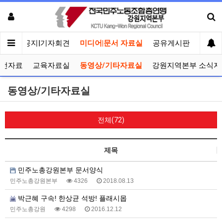
메인
공지|기자회견
미디어|문서 자료실
공유게시판
선거관
선전자료
교육자료실
동영상/기타자료실
강원지역본부 소식지
동영상/기타자료실
전체(72)
제목
민주노총강원본부 문서양식
민주노총강원본부
4326
2018.08.13
박근혜 구속! 한상균 석방! 플래시몹
민주노총강원
4298
2016.12.12