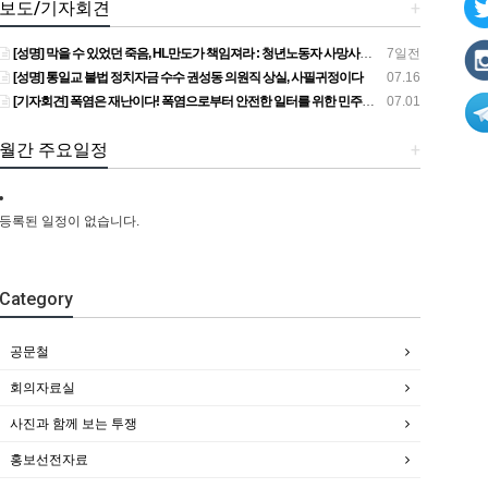
보도/기자회견
+
[성명] 막을 수 있었던 죽음, HL만도가 책임져라 : 청년노동자 사망사고의 철저한 진상규명과 재발방지 대책 마련하라
7일전
[성명] 통일교 불법 정치자금 수수 권성동 의원직 상실, 사필귀정이다
07.16
[기자회견] 폭염은 재난이다! 폭염으로부터 안전한 일터를 위한 민주노총 강원지역본부 폭염감시단 선포 기자회견
07.01
월간 주요일정
+
등록된 일정이 없습니다.
Category
공문철
회의자료실
사진과 함께 보는 투쟁
홍보선전자료