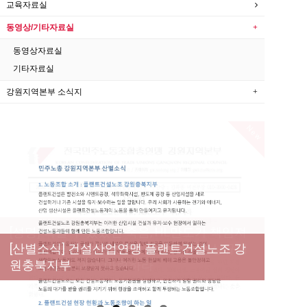
교육자료실
동영상/기타자료실
동영상자료실
기타자료실
강원지역본부 소식지
New
[성명] 막을 수 있었던 죽음, HL만도가 책임져
라 : 청년노동자 사망사고의 철저한 진상규명
[산별소식] 건설산업연맹 플랜트건설노조 강
[강릉,속초,원주,춘천] 폭염감시단 사업 이모저
[조합원☆인터뷰] 서비스연맹 전국학교비정
과 재발방지 대책 마련하라
원충북지부
모
규직노동조합 강원지부 김유미 춘천지회장
[본부소식] 강원지역 노동자 합창단 모임