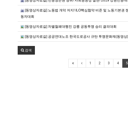
[동영상자료길] 민중생존권 쟁취! 사회공공성 실현! 2019 강원민중대
[동영상자료길] 노동법 개악 저지! ILO핵심협약 비준 및 노동기본권 쟁
동자대회
[동영상자료길] 차별철폐대행진 강릉 공동투쟁 승리 결의대회
[동영상자료길] 공공연대노조 한국도로공사 규탄 투쟁문화제(동영상
검색
1
2
3
4
5