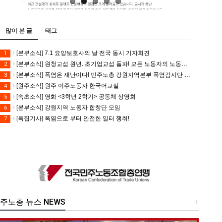
많이 본 글
태그
[본부소식] 7.1 요양보호사의 날 전국 동시 기자회견
1
[본부소식] 원청교섭 원년. 초기업교섭 돌파! 모든 노동자의 노동기본권 쟁취! 민주노총 7.15 총파업대회
2
[본부소식] 폭염은 재난이다! 민주노총 강원지역본부 폭염감시단 선포 기자회견
3
[원주소식] 원주 이주노동자 한국어교실
4
[속초소식] 영화 <3학년 2학기> 공동체 상영회
5
[본부소식] 강원지역 노동자 합창단 모임
6
[특집기사] 폭염으로 부터 안전한 일터 쟁취!
7
주노총 뉴스 NEWS
+