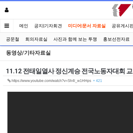
메인
공지|기자회견
미디어|문서 자료실
공유게시
공문철
회의자료실
사진과 함께 보는 투쟁
홍보선전자료
동영상/기타자료실
11.12 전태일열사 정신계승 전국노동자대회 
https://www.youtube.com/watch?v=Sh4l_w1HHps
+ 421