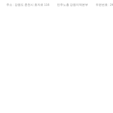
주소 : 강원도 춘천시 효자로 116
민주노총 강원지역본부
우편번호 : 24