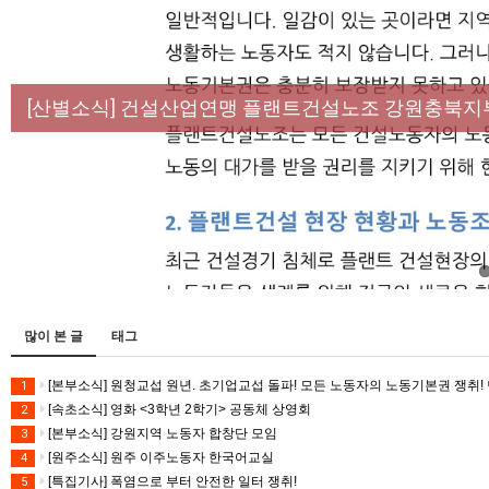
[성명] 막을 수 있었던 죽음, HL만도가 책임져라 :
[산별소식] 건설산업연맹 플랜트건설노조 강원충북지
[강릉,속초,원주,춘천] 폭염감시단 사업 이모저모
[조합원☆인터뷰] 서비스연맹 전국학교비정규직노동
[본부소식] 강원지역 노동자 합창단 모임
많이 본 글
태그
[본부소식] 원청교섭 원년. 초기업교섭 돌파! 모든 노동자의 노동기본권 쟁취! 
1
[속초소식] 영화 <3학년 2학기> 공동체 상영회
2
[본부소식] 강원지역 노동자 합창단 모임
3
[원주소식] 원주 이주노동자 한국어교실
4
[특집기사] 폭염으로 부터 안전한 일터 쟁취!
5