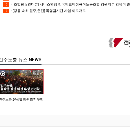
[조합원☆인터뷰] 서비스연맹 전국학교비정규직노동조합 강원지부 김유미 
6
[강릉,속초,원주,춘천] 폭염감시단 사업 이모저모
7
민주노총 뉴스 NEWS
민주노총, 윤석열 정권 퇴진 투쟁
전면화