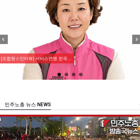
Previous
Nex
[조합원☆인터뷰] 서비스연맹 전국…
민주노총 뉴스 NEWS