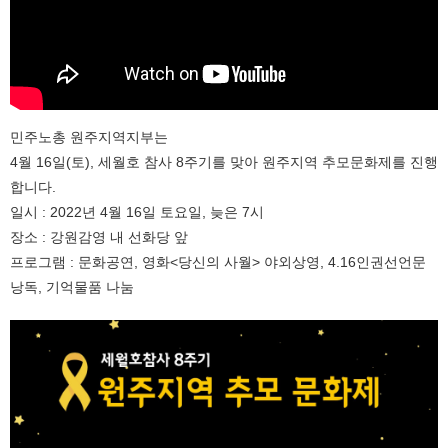
민주노총 원주지역지부는
4월 16일(토), 세월호 참사 8주기를 맞아 원주지역 추모문화제를 진행
합니다.
일시 : 2022년 4월 16일 토요일, 늦은 7시
장소 : 강원감영 내 선화당 앞
프로그램 : 문화공연, 영화<당신의 사월> 야외상영, 4.16인권선언문
낭독, 기억물품 나눔