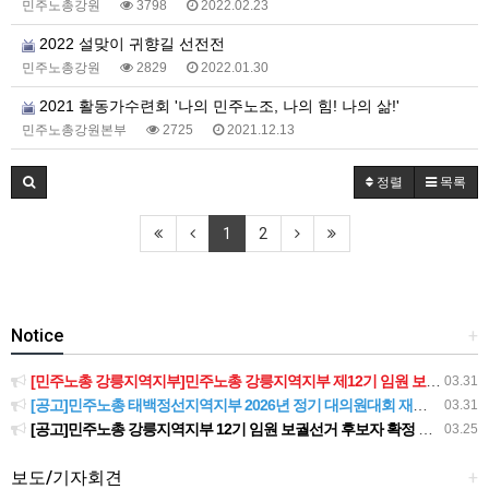
민주노총강원
3798
2022.02.23
2022 설맞이 귀향길 선전전
민주노총강원
2829
2022.01.30
2021 활동가수련회 '나의 민주노조, 나의 힘! 나의 삶!'
민주노총강원본부
2725
2021.12.13
정렬
목록
1
2
Notice
+
[민주노총 강릉지역지부]민주노총 강릉지역지부 제12기 임원 보궐선거결과 공고
03.31
[공고]민주노총 태백정선지역지부 2026년 정기 대의원대회 재소집 건
03.31
[공고]민주노총 강릉지역지부 12기 임원 보궐선거 후보자 확정 공고
03.25
보도/기자회견
+