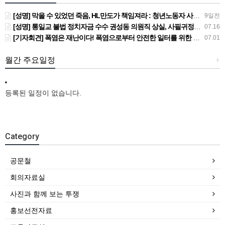
[성명] 막을 수 있었던 죽음, HL만도가 책임져라 : 청년노동자 사망사고의 철저한 진상규명과 재발방지 대책 마련하라
9일전
[성명] 통일교 불법 정치자금 수수 권성동 의원직 상실, 사필귀정이다
07.16
[기자회견] 폭염은 재난이다! 폭염으로부터 안전한 일터를 위한 민주노총 강원지역본부 폭염감시단 선포 기자회견
07.01
월간 주요일정
+
등록된 일정이 없습니다.
Category
공문철
회의자료실
사진과 함께 보는 투쟁
홍보선전자료