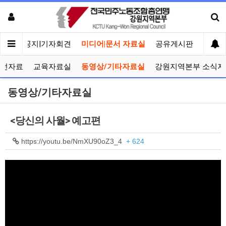
메인
공지|기자회견
미디어|문서 자료실
공유게시판
선거관
선전자료
교육자료실
동영상/기타자료실
강원지역본부 소식지
동영상/기타자료실
<당신의 사월> 예고편
https://youtu.be/NmXU90oZ3_4
+ 624