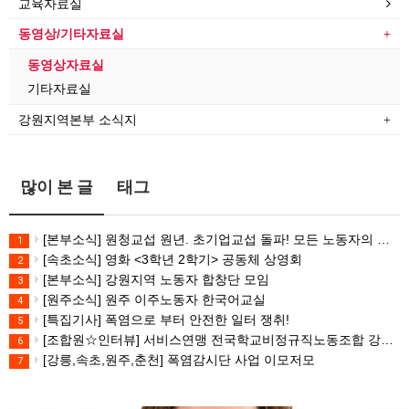
교육자료실
동영상/기타자료실
동영상자료실
기타자료실
강원지역본부 소식지
많이 본 글
태그
[본부소식] 원청교섭 원년. 초기업교섭 돌파! 모든 노동자의 노동기본권 쟁취! 민주노총 7.15 총파업대회
1
[속초소식] 영화 <3학년 2학기> 공동체 상영회
2
[본부소식] 강원지역 노동자 합창단 모임
3
[원주소식] 원주 이주노동자 한국어교실
4
[특집기사] 폭염으로 부터 안전한 일터 쟁취!
5
[조합원☆인터뷰] 서비스연맹 전국학교비정규직노동조합 강원지부 김유미 춘천지회장
6
[강릉,속초,원주,춘천] 폭염감시단 사업 이모저모
7