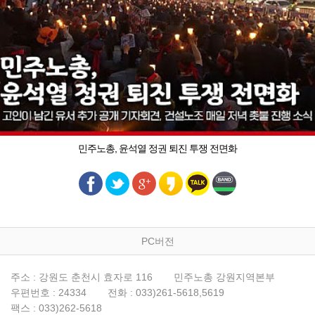
민주노총, 윤석열 정권 퇴진 투쟁 전면화
PC버전
주소 : 강원도 춘천시 효자로 116
민주노총 강원지역본부
우편번호 : 24334
전화 : 033)261-5618,5619
팩스 : 033)262-5618