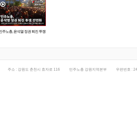
민주노총, 윤석열 정권 퇴진 투쟁
전면화
주소 : 강원도 춘천시 효자로 116
민주노총 강원지역본부
우편번호 : 24