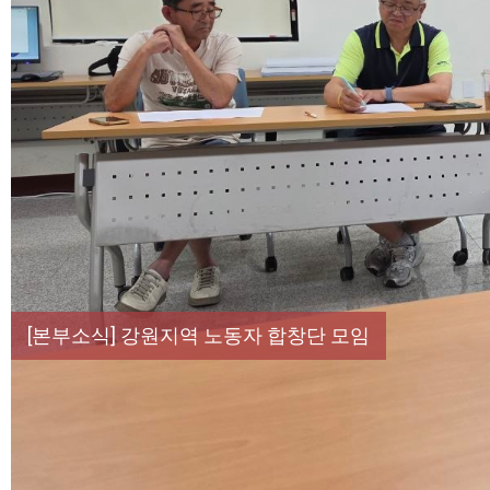
[성명] 막을 수 있었던 죽음, HL만도가 책임져라 :
[산별소식] 건설산업연맹 플랜트건설노조 강원충북지
[강릉,속초,원주,춘천] 폭염감시단 사업 이모저모
[조합원☆인터뷰] 서비스연맹 전국학교비정규직노동
[본부소식] 강원지역 노동자 합창단 모임