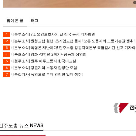
많이 본 글
태그
[본부소식] 7.1 요양보호사의 날 전국 동시 기자회견
1
[본부소식] 원청교섭 원년. 초기업교섭 돌파! 모든 노동자의 노동기본권 쟁취! 
2
[본부소식] 폭염은 재난이다! 민주노총 강원지역본부 폭염감시단 선포 기자
3
[속초소식] 영화 <3학년 2학기> 공동체 상영회
4
[원주소식] 원주 이주노동자 한국어교실
5
[본부소식] 강원지역 노동자 합창단 모임
6
[특집기사] 폭염으로 부터 안전한 일터 쟁취!
7
민주노총 뉴스 NEWS