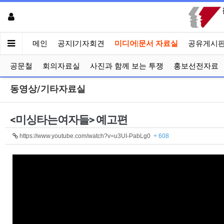
메인
공지|기자회견
미디어|문서 자료실
공유게시
공문철
회의자료실
사진과 함께 보는 투쟁
홍보선전자료
동영상/기타자료실
<미싱타는여자들> 예고편
https://www.youtube.com/watch?v=u3UI-PabLg0
+ 608