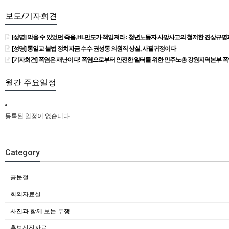
보도/기자회견
[성명] 막을 수 있었던 죽음, HL만도가 책임져라 : 청년노동자 사망사고의 철저한 진상규
[성명] 통일교 불법 정치자금 수수 권성동 의원직 상실, 사필귀정이다
[기자회견] 폭염은 재난이다! 폭염으로부터 안전한 일터를 위한 민주노총 강원지역본부 
월간 주요일정
등록된 일정이 없습니다.
Category
공문철
회의자료실
사진과 함께 보는 투쟁
홍보선전자료