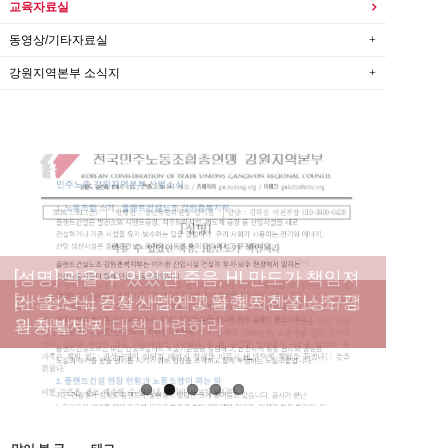
교육자료실
동영상/기타자료실
강원지역본부 소식지
[성명] 막을 수 있었던 죽음, HL만도가 책임져
라 : 청년노동자 사망사고의 철저한 진상규명
[산별소식] 건설산업연맹 플랜트건설노조 강
[강릉,속초,원주,춘천] 폭염감시단 사업 이모저
[조합원☆인터뷰] 서비스연맹 전국학교비정
과 재발방지 대책 마련하라
원충북지부
모
규직노동조합 강원지부 김유미 춘천지회장
[본부소식] 강원지역 노동자 합창단 모임