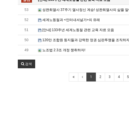
53
성완희열사 37주기 열사정신 계승! 성완희열사의 삶을 알
52
세계노동절과 <인터내셔널가>의 유래
51
[안내] 133주년 세계노동절 관련 교육 자료 모음
50
120만 조합원 동지들과 강력한 정권 심판투쟁을 조직하자
49
노조법 2.3조 개정 쟁취하자!
검색
1
2
3
4
5