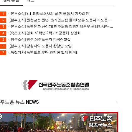
많이 본 글
태그
[본부소식] 7.1 요양보호사의 날 전국 동시 기자회견
1
[본부소식] 원청교섭 원년. 초기업교섭 돌파! 모든 노동자의 노동기본권 쟁취! 민주노총 7.15 총파업대회
2
[본부소식] 폭염은 재난이다! 민주노총 강원지역본부 폭염감시단 선포 기자회견
3
[속초소식] 영화 <3학년 2학기> 공동체 상영회
4
[원주소식] 원주 이주노동자 한국어교실
5
[본부소식] 강원지역 노동자 합창단 모임
6
[특집기사] 폭염으로 부터 안전한 일터 쟁취!
7
주노총 뉴스 NEWS
+