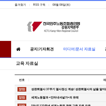
즐겨찾기
RSS 구독
08월 08일(토)
공지|기자회견
미디어|문서 자료실
교육 자료실
번호
제
성완희열사 37주기 열사정신 계승! 성완희열사의 삶을 알아
세계노동절과 <인터내셔널가>의 유래
[안내] 133주년 세계노동절 관련 교육 자료 모음