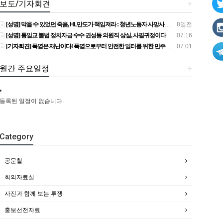
보도/기자회견
+
[성명] 막을 수 있었던 죽음, HL만도가 책임져라 : 청년노동자 사망사고의 철저한 진상규명과 재발방지 대책 마련하라
8일전
[성명] 통일교 불법 정치자금 수수 권성동 의원직 상실, 사필귀정이다
07.16
[기자회견] 폭염은 재난이다! 폭염으로부터 안전한 일터를 위한 민주노총 강원지역본부 폭염감시단 선포 기자회견
07.01
월간 주요일정
+
등록된 일정이 없습니다.
Category
공문철
회의자료실
사진과 함께 보는 투쟁
홍보선전자료