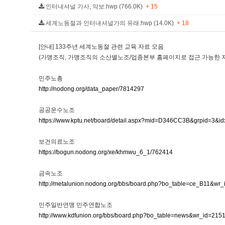
인터내셔널 가사, 악보.hwp (766.0K)
+ 15
세계노동절과 인터내셔널가의 유래.hwp (14.0K)
+ 18
[안내] 133주년 세계노동절 관련 교육 자료 모음
(가맹조직, 가맹조직의 소산별노조/업종본부 홈페이지로 접근 가능한 자
민주노총
http://nodong.org/data_paper/7814297
공공운수노조
https://www.kptu.net/board/detail.aspx?mid=D346CC3B&grpid=3&i
보건의료노조
https://bogun.nodong.org/xe/khmwu_6_1/762414
금속노조
http://metalunion.nodong.org/bbs/board.php?bo_table=ce_B11&wr
민주일반연맹 민주연합노조
http://www.kdfunion.org/bbs/board.php?bo_table=news&wr_id=215