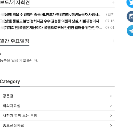
보도/기자회견
+
[성명] 막을 수 있었던 죽음, HL만도가 책임져라 : 청년노동자 사망사고의 철저한 진상규명과 재발방지 대책 마련하라
7일전
[성명] 통일교 불법 정치자금 수수 권성동 의원직 상실, 사필귀정이다
07.16
[기자회견] 폭염은 재난이다! 폭염으로부터 안전한 일터를 위한 민주노총 강원지역본부 폭염감시단 선포 기자회견
07.01
월간 주요일정
+
등록된 일정이 없습니다.
Category
공문철
회의자료실
사진과 함께 보는 투쟁
홍보선전자료