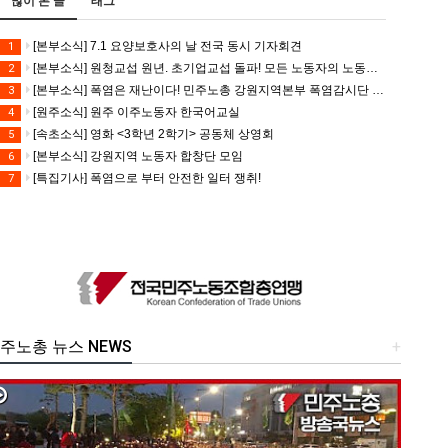
많이 본 글
태그
[본부소식] 7.1 요양보호사의 날 전국 동시 기자회견
1
[본부소식] 원청교섭 원년. 초기업교섭 돌파! 모든 노동자의 노동기본권 쟁취! 민주노총 7.15 총파업대회
2
[본부소식] 폭염은 재난이다! 민주노총 강원지역본부 폭염감시단 선포 기자회견
3
[원주소식] 원주 이주노동자 한국어교실
4
[속초소식] 영화 <3학년 2학기> 공동체 상영회
5
[본부소식] 강원지역 노동자 합창단 모임
6
[특집기사] 폭염으로 부터 안전한 일터 쟁취!
7
주노총 뉴스 NEWS
+