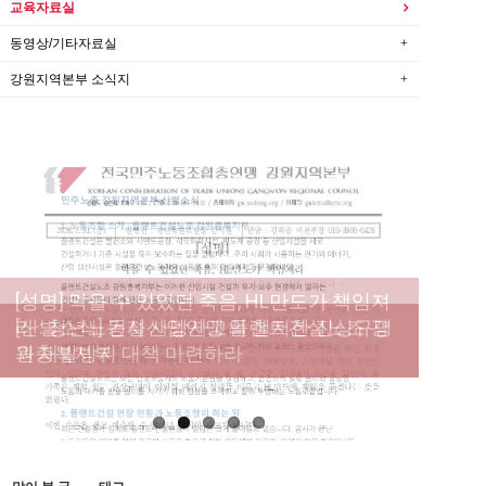
교육자료실
동영상/기타자료실
강원지역본부 소식지
[성명] 막을 수 있었던 죽음, HL만도가 책임져
라 : 청년노동자 사망사고의 철저한 진상규명
[산별소식] 건설산업연맹 플랜트건설노조 강
[강릉,속초,원주,춘천] 폭염감시단 사업 이모저
[조합원☆인터뷰] 서비스연맹 전국학교비정
과 재발방지 대책 마련하라
원충북지부
모
규직노동조합 강원지부 김유미 춘천지회장
[본부소식] 강원지역 노동자 합창단 모임