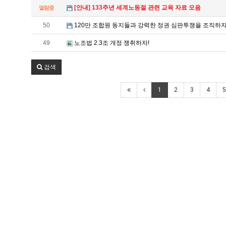
[안내] 133주년 세계노동절 관련 교육 자료 모음
열람중
50
120만 조합원 동지들과 강력한 정권 심판투쟁을 조직하자
49
노조법 2.3조 개정 쟁취하자!
검색
1
2
3
4
5