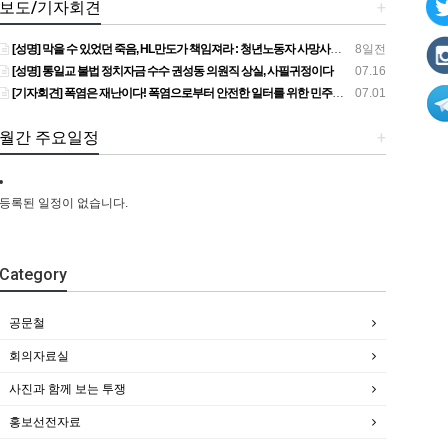
보도/기자회견
+
[성명] 막을 수 있었던 죽음, HL만도가 책임져라 : 청년노동자 사망사고의 철저한 진상규명과 재발방지 대책 마련하라
8일전
[성명] 통일교 불법 정치자금 수수 권성동 의원직 상실, 사필귀정이다
07.16
[기자회견] 폭염은 재난이다! 폭염으로부터 안전한 일터를 위한 민주노총 강원지역본부 폭염감시단 선포 기자회견
07.01
월간 주요일정
+
등록된 일정이 없습니다.
Category
공문철
회의자료실
사진과 함께 보는 투쟁
홍보선전자료