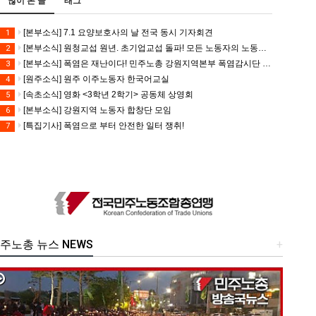
많이 본 글
태그
[본부소식] 7.1 요양보호사의 날 전국 동시 기자회견
1
[본부소식] 원청교섭 원년. 초기업교섭 돌파! 모든 노동자의 노동기본권 쟁취! 민주노총 7.15 총파업대회
2
[본부소식] 폭염은 재난이다! 민주노총 강원지역본부 폭염감시단 선포 기자회견
3
[원주소식] 원주 이주노동자 한국어교실
4
[속초소식] 영화 <3학년 2학기> 공동체 상영회
5
[본부소식] 강원지역 노동자 합창단 모임
6
[특집기사] 폭염으로 부터 안전한 일터 쟁취!
7
주노총 뉴스 NEWS
+