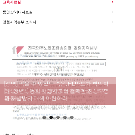
교육자료실
동영상/기타자료실
강원지역본부 소식지
[성명] 막을 수 있었던 죽음, HL만도가 책임져
라 : 청년노동자 사망사고의 철저한 진상규명
[산별소식] 건설산업연맹 플랜트건설노조 강
[강릉,속초,원주,춘천] 폭염감시단 사업 이모저
[조합원☆인터뷰] 서비스연맹 전국학교비정
과 재발방지 대책 마련하라
원충북지부
모
규직노동조합 강원지부 김유미 춘천지회장
[본부소식] 강원지역 노동자 합창단 모임