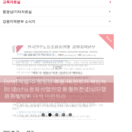
교육자료실
동영상/기타자료실
강원지역본부 소식지
New
[성명] 막을 수 있었던 죽음, HL만도가 책임져
라 : 청년노동자 사망사고의 철저한 진상규명
[산별소식] 건설산업연맹 플랜트건설노조 강
[강릉,속초,원주,춘천] 폭염감시단 사업 이모저
[조합원☆인터뷰] 서비스연맹 전국학교비정
과 재발방지 대책 마련하라
원충북지부
모
규직노동조합 강원지부 김유미 춘천지회장
[본부소식] 강원지역 노동자 합창단 모임