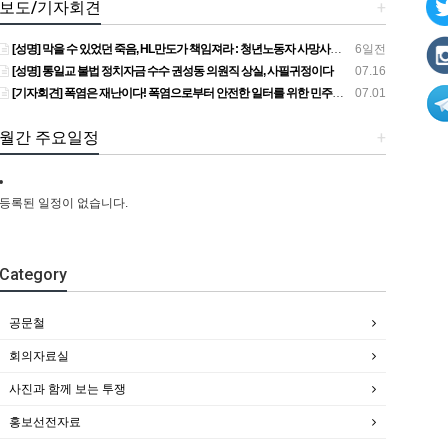
보도/기자회견
+
[성명] 막을 수 있었던 죽음, HL만도가 책임져라 : 청년노동자 사망사고의 철저한 진상규명과 재발방지 대책 마련하라
6일전
[성명] 통일교 불법 정치자금 수수 권성동 의원직 상실, 사필귀정이다
07.16
[기자회견] 폭염은 재난이다! 폭염으로부터 안전한 일터를 위한 민주노총 강원지역본부 폭염감시단 선포 기자회견
07.01
월간 주요일정
+
등록된 일정이 없습니다.
Category
공문철
회의자료실
사진과 함께 보는 투쟁
홍보선전자료