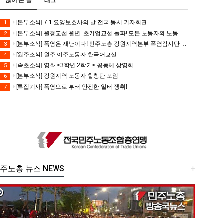
많이 본 글
태그
[본부소식] 7.1 요양보호사의 날 전국 동시 기자회견
1
[본부소식] 원청교섭 원년. 초기업교섭 돌파! 모든 노동자의 노동기본권 쟁취! 민주노총 7.15 총파업대회
2
[본부소식] 폭염은 재난이다! 민주노총 강원지역본부 폭염감시단 선포 기자회견
3
[원주소식] 원주 이주노동자 한국어교실
4
[속초소식] 영화 <3학년 2학기> 공동체 상영회
5
[본부소식] 강원지역 노동자 합창단 모임
6
[특집기사] 폭염으로 부터 안전한 일터 쟁취!
7
주노총 뉴스 NEWS
+