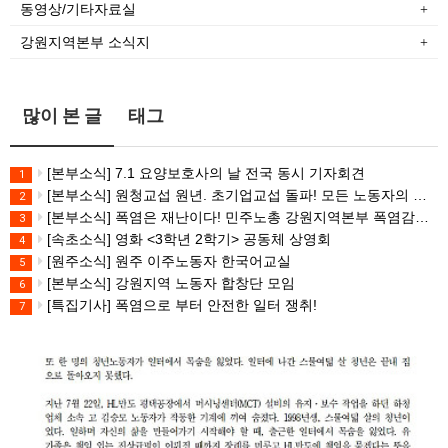
동영상/기타자료실
강원지역본부 소식지
많이 본 글
태그
[본부소식] 7.1 요양보호사의 날 전국 동시 기자회견
1
[본부소식] 원청교섭 원년. 초기업교섭 돌파! 모든 노동자의 노동기본권 쟁취! 민주노총 7.15 총파업대회
2
[본부소식] 폭염은 재난이다! 민주노총 강원지역본부 폭염감시단 선포 기자회견
3
[속초소식] 영화 <3학년 2학기> 공동체 상영회
4
[원주소식] 원주 이주노동자 한국어교실
5
[본부소식] 강원지역 노동자 합창단 모임
6
[특집기사] 폭염으로 부터 안전한 일터 쟁취!
7