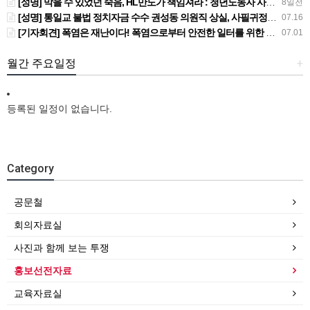
[성명] 막을 수 있었던 죽음, HL만도가 책임져라 : 청년노동자 사망사고의 철저한 진상규명과 재발방지 대책 마련하라
8일전
[성명] 통일교 불법 정치자금 수수 권성동 의원직 상실, 사필귀정이다
07.16
[기자회견] 폭염은 재난이다! 폭염으로부터 안전한 일터를 위한 민주노총 강원지역본부 폭염감시단 선포 기자회견
07.01
월간 주요일정
+
등록된 일정이 없습니다.
Category
공문철
회의자료실
사진과 함께 보는 투쟁
홍보선전자료
교육자료실