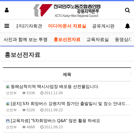
메인
공지|기자회견
미디어|문서 자료실
공유게시판
선거관
사진과 함께 보는 투쟁
홍보선전자료
교육자료실
동영상/
홍보선전자료
제목
동해삼척지역 택시사업장 배포용 선전물입니다.
선전부
5336
2011.11.08
[공지] 5차 희망버스 강원지역 참가단 출발일시 및 장소 안내드립니다
선전부
5226
2011.09.22
[교육자료] "5차희망버스 Q&A" 많은 활용 하세요
선전부
4868
2011.09.23