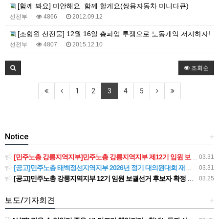
[함께 봐요] 미안해요. 함께 할게요(쌍용자동차 미니다큐)
선전부
4866
2012.09.12
[조합원 선전물] 12월 16일 총파업 투쟁으로 노동개악 저지하자!
선전부
4807
2015.12.10
조회순
1
2
3
4
5
Notice
+
[민주노총 강릉지역지부]민주노총 강릉지역지부 제12기 임원 보궐선거결과 공고
03.31
[공고]민주노총 태백정선지역지부 2026년 정기 대의원대회 재소집 건
03.31
[공고]민주노총 강릉지역지부 12기 임원 보궐선거 후보자 확정 공고
03.25
보도/기자회견
+