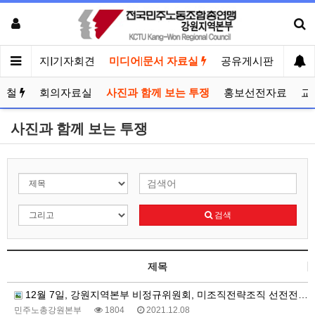
메인
공지|기자회견
미디어|문서 자료실
공유게시판
선거
문철
회의자료실
사진과 함께 보는 투쟁
홍보선전자료
교
사진과 함께 보는 투쟁
검색
제목
12월 7일, 강원지역본부 비정규위원회, 미조직전략조직 선전전 @동화산업단지
민주노총강원본부
1804
2021.12.08