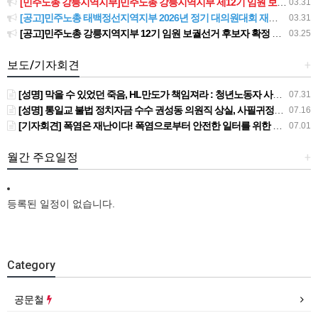
[민주노총 강릉지역지부]민주노총 강릉지역지부 제12기 임원 보궐선거결과 공고
03.31
[공고]민주노총 태백정선지역지부 2026년 정기 대의원대회 재소집 건
03.31
[공고]민주노총 강릉지역지부 12기 임원 보궐선거 후보자 확정 공고
03.25
보도/기자회견
+
[성명] 막을 수 있었던 죽음, HL만도가 책임져라 : 청년노동자 사망사고의 철저한 진상규명과 재발방지 대책 마련하라
07.31
[성명] 통일교 불법 정치자금 수수 권성동 의원직 상실, 사필귀정이다
07.16
[기자회견] 폭염은 재난이다! 폭염으로부터 안전한 일터를 위한 민주노총 강원지역본부 폭염감시단 선포 기자회견
07.01
월간 주요일정
+
등록된 일정이 없습니다.
Category
공문철