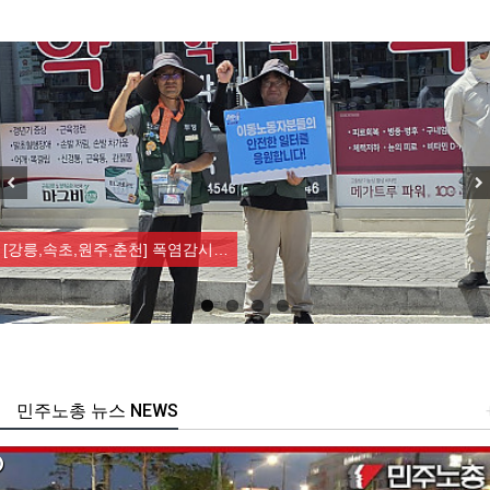
Previous
Nex
[강릉,속초,원주,춘천] 폭염감시…
민주노총 뉴스 NEWS