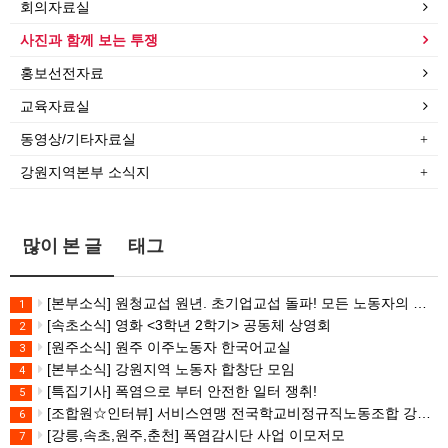
회의자료실
사진과 함께 보는 투쟁
홍보선전자료
교육자료실
동영상/기타자료실
강원지역본부 소식지
많이 본 글
태그
[본부소식] 원청교섭 원년. 초기업교섭 돌파! 모든 노동자의 노동기본권 쟁취! 민주노총 7.15 총파업대회
1
[속초소식] 영화 <3학년 2학기> 공동체 상영회
2
[원주소식] 원주 이주노동자 한국어교실
3
[본부소식] 강원지역 노동자 합창단 모임
4
[특집기사] 폭염으로 부터 안전한 일터 쟁취!
5
[조합원☆인터뷰] 서비스연맹 전국학교비정규직노동조합 강원지부 김유미 춘천지회장
6
[강릉,속초,원주,춘천] 폭염감시단 사업 이모저모
7