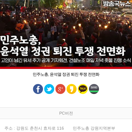
민주노총, 윤석열 정권 퇴진 투쟁 전면화
PC버전
주소 : 강원도 춘천시 효자로 116
민주노총 강원지역본부