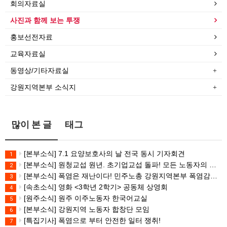
회의자료실
사진과 함께 보는 투쟁
홍보선전자료
교육자료실
동영상/기타자료실
강원지역본부 소식지
많이 본 글
태그
[본부소식] 7.1 요양보호사의 날 전국 동시 기자회견
1
[본부소식] 원청교섭 원년. 초기업교섭 돌파! 모든 노동자의 노동기본권 쟁취! 민주노총 7.15 총파업대회
2
[본부소식] 폭염은 재난이다! 민주노총 강원지역본부 폭염감시단 선포 기자회견
3
[속초소식] 영화 <3학년 2학기> 공동체 상영회
4
[원주소식] 원주 이주노동자 한국어교실
5
[본부소식] 강원지역 노동자 합창단 모임
6
[특집기사] 폭염으로 부터 안전한 일터 쟁취!
7