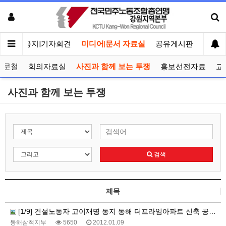
메인
공지|기자회견
미디어|문서 자료실
공유게시판
선거관
공문철
회의자료실
사진과 함께 보는 투쟁
홍보선전자료
교
사진과 함께 보는 투쟁
검색
제목
[1/9] 건설노동자 고이재명 동지 동해 더프라임아파트 신축 공사현장서 산재 사망, 현장사수 투쟁 진행중
동해삼척지부
5650
2012.01.09