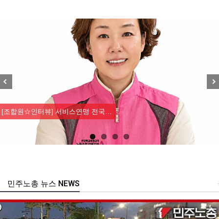
Previous
Nex
[조합원☆인터뷰] 서비스연맹 전국…
민주노총 뉴스 NEWS