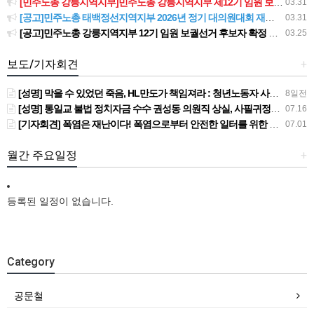
[민주노총 강릉지역지부]민주노총 강릉지역지부 제12기 임원 보궐선거결과 공고
03.31
[공고]민주노총 태백정선지역지부 2026년 정기 대의원대회 재소집 건
03.31
[공고]민주노총 강릉지역지부 12기 임원 보궐선거 후보자 확정 공고
03.25
보도/기자회견
+
[성명] 막을 수 있었던 죽음, HL만도가 책임져라 : 청년노동자 사망사고의 철저한 진상규명과 재발방지 대책 마련하라
8일전
[성명] 통일교 불법 정치자금 수수 권성동 의원직 상실, 사필귀정이다
07.16
[기자회견] 폭염은 재난이다! 폭염으로부터 안전한 일터를 위한 민주노총 강원지역본부 폭염감시단 선포 기자회견
07.01
월간 주요일정
+
등록된 일정이 없습니다.
Category
공문철