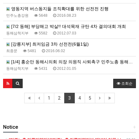
영동지역 버스동지들 조직확대를 위한 선전전 진행
민주노총강원
5648
2016.08.23
[7/2 동해] 부당해고 박살!! 대석목재 규탄 4차 결의대회 개최
동해삼척지부
5582
2012.07.03
[강릉지부] 최저임금 3차 선전전(6월1일)
최종문
5481
2016.06.02
[1/4] 홍순만 동해시의회 의장 의원직 사퇴촉구 민주노총 동해삼척지부 기자회견 개최!!
동해삼척지부
5431
2012.01.05
조회순
1
2
3
4
5
Notice
+