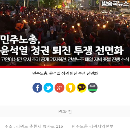
민주노총, 윤석열 정권 퇴진 투쟁 전면화
PC버전
주소 : 강원도 춘천시 효자로 116
민주노총 강원지역본부