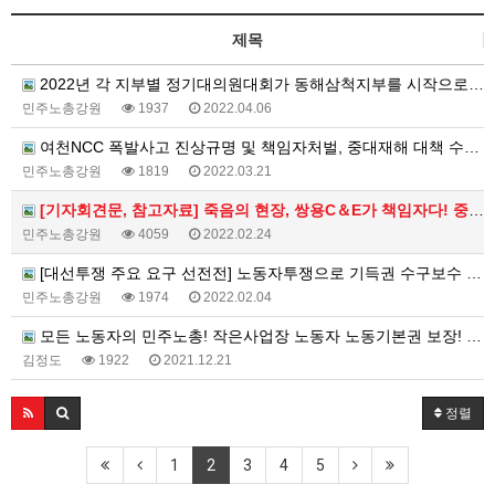
제목
2022년 각 지부별 정기대의원대회가 동해삼척지부를 시작으로 5월까지 계속됩니다.
민주노총강원
1937
2022.04.06
여천NCC 폭발사고 진상규명 및 책임자처벌, 중대재해 대책 수립 촉구 선전전, 강원지청
민주노총강원
1819
2022.03.21
[기자회견문, 참고자료] 죽음의 현장, 쌍용C＆E가 책임자다! 중대재해기업처벌법으로 처벌하고 특별근로감독 즉…
민주노총강원
4059
2022.02.24
[대선투쟁 주요 요구 선전전] 노동자투쟁으로 기득권 수구보수 양당체제 끝장내자!
민주노총강원
1974
2022.02.04
모든 노동자의 민주노총! 작은사업장 노동자 노동기본권 보장! 사업장 규모에 따른 차별 철폐! 5인 미만 사업…
김정도
1922
2021.12.21
정렬
1
2
3
4
5