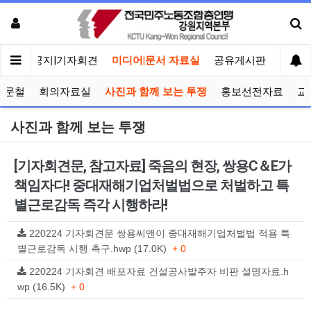
메인
공지|기자회견
미디어|문서 자료실
공유게시판
선거관
공문철
회의자료실
사진과 함께 보는 투쟁
홍보선전자료
교
사진과 함께 보는 투쟁
[기자회견문, 참고자료] 죽음의 현장, 쌍용C＆E가
책임자다! 중대재해기업처벌법으로 처벌하고 특
별근로감독 즉각 시행하라!
220224 기자회견문 쌍용씨앤이 중대재해기업처벌법 적용 특
별근로감독 시행 촉구.hwp (17.0K)
+ 0
220224 기자회견 배포자료 건설공사발주자 비판 설명자료.h
wp (16.5K)
+ 0