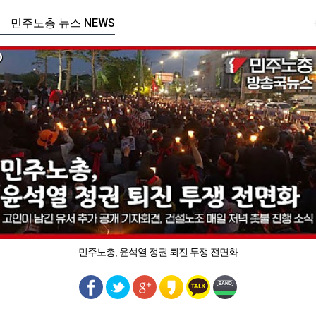
민주노총 뉴스 NEWS
민주노총, 윤석열 정권 퇴진 투쟁 전면화