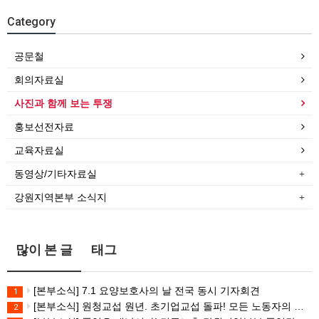
Category
공문철
회의자료실
사진과 함께 보는 투쟁
홍보선전자료
교육자료실
동영상/기타자료실
강원지역본부 소식지
많이 본 글
태그
[본부소식] 7.1 요양보호사의 날 전국 동시 기자회견
1
[본부소식] 원청교섭 원년. 초기업교섭 돌파! 모든 노동자의 노동기본권 쟁취! 민주노총 7.15 총파업대회
2