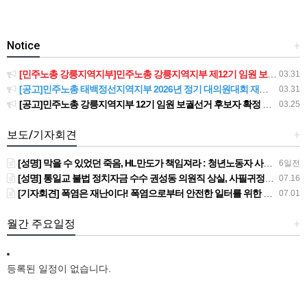
Notice
+
[민주노총 강릉지역지부]민주노총 강릉지역지부 제12기 임원 보궐선거결과 공고
03.31
[공고]민주노총 태백정선지역지부 2026년 정기 대의원대회 재소집 건
03.31
[공고]민주노총 강릉지역지부 12기 임원 보궐선거 후보자 확정 공고
03.25
보도/기자회견
+
[성명] 막을 수 있었던 죽음, HL만도가 책임져라 : 청년노동자 사망사고의 철저한 진상규명과 재발방지 대책 마련하라
6일전
[성명] 통일교 불법 정치자금 수수 권성동 의원직 상실, 사필귀정이다
07.16
[기자회견] 폭염은 재난이다! 폭염으로부터 안전한 일터를 위한 민주노총 강원지역본부 폭염감시단 선포 기자회견
07.01
월간 주요일정
+
등록된 일정이 없습니다.