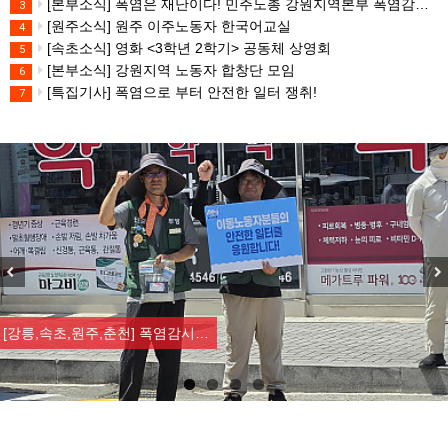
[본부소식] 폭염은 재난이다! 민주노총 강원지역본부 폭염감시단 선포 기자회견
3
[원주소식] 원주 이주노동자 한국어교실
4
[속초소식] 영화 <3학년 2학기> 공동체 상영회
5
[본부소식] 강원지역 노동자 합창단 모임
6
[특집기사] 폭염으로 부터 안전한 일터 쟁취!
7
Previous
Nex
[강릉,속초,원주,춘천] 폭염감시…