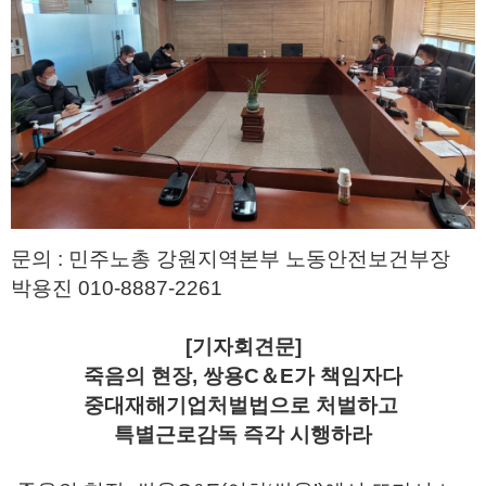
문의 : 민주노총 강원지역본부 노동안전보건부장
박용진 010-8887-2261
[기자회견문]
죽음의 현장, 쌍용C＆E가 책임자다
중대재해기업처벌법으로 처벌하고
특별근로감독 즉각 시행하라