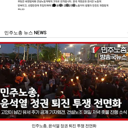
민주노총 뉴스 NEWS
민주노총, 윤석열 정권 퇴진 투쟁 전면화