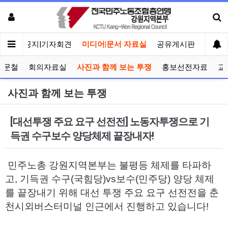
메인
공지|기자회견
미디어|문서 자료실
공유게시판
선거관
공문철
회의자료실
사진과 함께 보는 투쟁
홍보선전자료
교
사진과 함께 보는 투쟁
[대선투쟁 주요 요구 선전전] 노동자투쟁으로 기
득권 수구보수 양당체제 끝장내자!
민주노총 강원지역본부는 불평등 체제를 타파하
고, 기득권 수구(국힘당)vs보수(민주당) 양당 체제
를 끝장내기 위해 대선 투쟁 주요 요구 선전전을 춘
천시외버스터미널 인근에서 진행하고 있습니다!