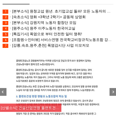
[본부소식] 원청교섭 원년. 초기업교섭 돌파! 모든 노동자의 노동기본권 쟁취! 민주노총 7.15 총파업대회
1
[속초소식] 영화 <3학년 2학기> 공동체 상영회
2
[본부소식] 강원지역 노동자 합창단 모임
3
[원주소식] 원주 이주노동자 한국어교실
4
[특집기사] 폭염으로 부터 안전한 일터 쟁취!
5
[조합원☆인터뷰] 서비스연맹 전국학교비정규직노동조합 강원지부 김유미 춘천지회장
6
[강릉,속초,원주,춘천] 폭염감시단 사업 이모저모
7
Previous
Nex
[산별소식] 건설산업연맹 플랜트건…