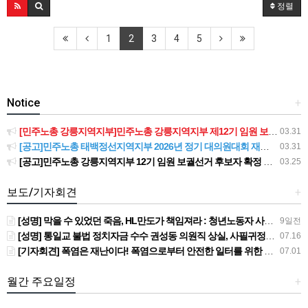
정렬
1
2
3
4
5
Notice
+
[민주노총 강릉지역지부]민주노총 강릉지역지부 제12기 임원 보궐선거결과 공고
03.31
[공고]민주노총 태백정선지역지부 2026년 정기 대의원대회 재소집 건
03.31
[공고]민주노총 강릉지역지부 12기 임원 보궐선거 후보자 확정 공고
03.25
보도/기자회견
+
[성명] 막을 수 있었던 죽음, HL만도가 책임져라 : 청년노동자 사망사고의 철저한 진상규명과 재발방지 대책 마련하라
9일전
[성명] 통일교 불법 정치자금 수수 권성동 의원직 상실, 사필귀정이다
07.16
[기자회견] 폭염은 재난이다! 폭염으로부터 안전한 일터를 위한 민주노총 강원지역본부 폭염감시단 선포 기자회견
07.01
월간 주요일정
+