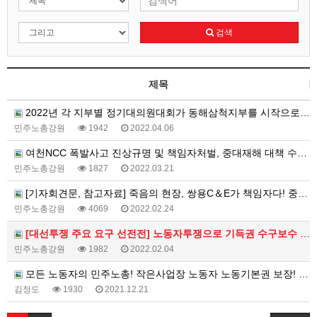
검색
제목
2022년 각 지부별 정기대의원대회가 동해삼척지부를 시작으로 5월까지 계속됩니다.
민주노총강원
1942
2022.04.06
여천NCC 폭발사고 진상규명 및 책임자처벌, 중대재해 대책 수립 촉구 선전전, 강원지청
민주노총강원
1827
2022.03.21
[기자회견문, 참고자료] 죽음의 현장, 쌍용C＆E가 책임자다! 중대재해기업처벌법으로 처벌하고 특별근로감독 즉…
민주노총강원
4069
2022.02.24
[대선투쟁 주요 요구 선전전] 노동자투쟁으로 기득권 수구보수 양당체제 끝장내자!
민주노총강원
1982
2022.02.04
모든 노동자의 민주노총! 작은사업장 노동자 노동기본권 보장! 사업장 규모에 따른 차별 철폐! 5인 미만 사업…
김정도
1930
2021.12.21