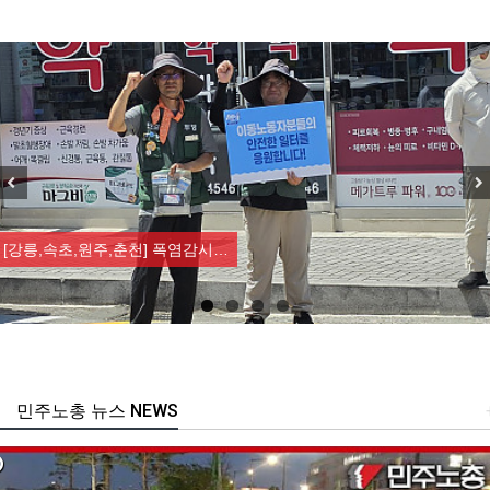
Previous
Nex
[강릉,속초,원주,춘천] 폭염감시…
민주노총 뉴스 NEWS