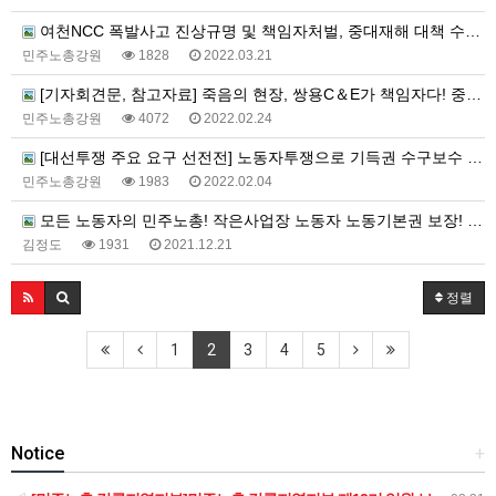
여천NCC 폭발사고 진상규명 및 책임자처벌, 중대재해 대책 수립 촉구 선전전, 강원지청
민주노총강원
1828
2022.03.21
[기자회견문, 참고자료] 죽음의 현장, 쌍용C＆E가 책임자다! 중대재해기업처벌법으로 처벌하고 특별근로감독 즉…
민주노총강원
4072
2022.02.24
[대선투쟁 주요 요구 선전전] 노동자투쟁으로 기득권 수구보수 양당체제 끝장내자!
민주노총강원
1983
2022.02.04
모든 노동자의 민주노총! 작은사업장 노동자 노동기본권 보장! 사업장 규모에 따른 차별 철폐! 5인 미만 사업…
김정도
1931
2021.12.21
정렬
1
2
3
4
5
Notice
+