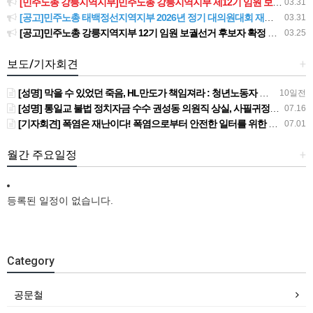
[민주노총 강릉지역지부]민주노총 강릉지역지부 제12기 임원 보궐선거결과 공고
03.31
[공고]민주노총 태백정선지역지부 2026년 정기 대의원대회 재소집 건
03.31
[공고]민주노총 강릉지역지부 12기 임원 보궐선거 후보자 확정 공고
03.25
보도/기자회견
+
[성명] 막을 수 있었던 죽음, HL만도가 책임져라 : 청년노동자 사망사고의 철저한 진상규명과 재발방지 대책 마련하라
10일전
[성명] 통일교 불법 정치자금 수수 권성동 의원직 상실, 사필귀정이다
07.16
[기자회견] 폭염은 재난이다! 폭염으로부터 안전한 일터를 위한 민주노총 강원지역본부 폭염감시단 선포 기자회견
07.01
월간 주요일정
+
등록된 일정이 없습니다.
Category
공문철