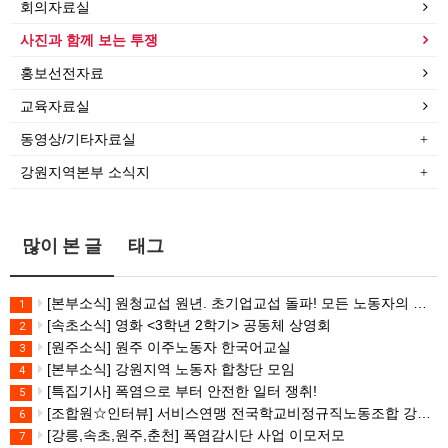
회의자료실
사진과 함께 보는 투쟁
홍보선전자료
교육자료실
동영상/기타자료실
강원지역본부 소식지
많이 본 글
태그
[본부소식] 원청교섭 원년. 초기업교섭 돌파! 모든 노동자의 노동기본권 쟁취! 민주노총 7.15 총파업대회
1
[속초소식] 영화 <3학년 2학기> 공동체 상영회
2
[원주소식] 원주 이주노동자 한국어교실
3
[본부소식] 강원지역 노동자 합창단 모임
4
[특집기사] 폭염으로 부터 안전한 일터 쟁취!
5
[조합원☆인터뷰] 서비스연맹 전국학교비정규직노동조합 강원지부 김유미 춘천지회장
6
[강릉,속초,원주,춘천] 폭염감시단 사업 이모저모
7