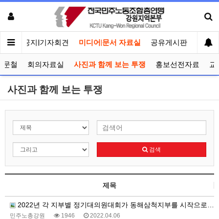
메인
공지|기자회견
미디어|문서 자료실
공유게시판
선거관
공문철
회의자료실
사진과 함께 보는 투쟁
홍보선전자료
교
사진과 함께 보는 투쟁
검색
제목
2022년 각 지부별 정기대의원대회가 동해삼척지부를 시작으로 5월까지 계속됩니다.
민주노총강원
1946
2022.04.06