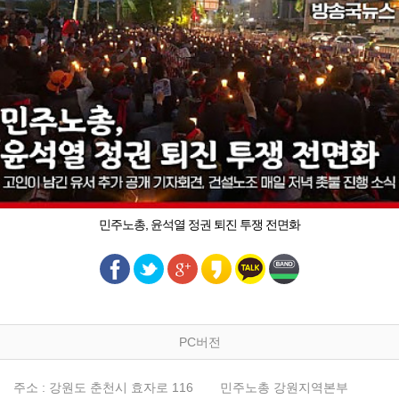
민주노총, 윤석열 정권 퇴진 투쟁 전면화
PC버전
주소 : 강원도 춘천시 효자로 116
민주노총 강원지역본부