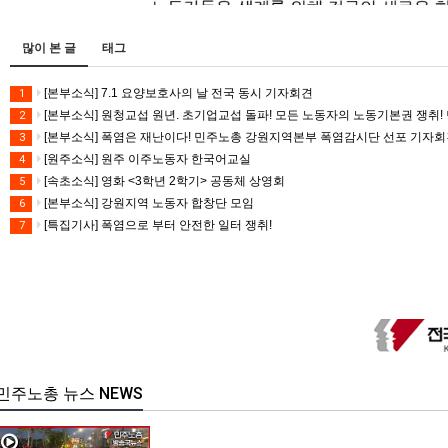
많이 본 글
태그
[본부소식] 7.1 요양보호사의 날 전국 동시 기자회견
1
[본부소식] 원청교섭 원년. 초기업교섭 돌파! 모든 노동자의 노동기본권 쟁취! 
2
[본부소식] 폭염은 재난이다! 민주노총 강원지역본부 폭염감시단 선포 기자
3
[원주소식] 원주 이주노동자 한국어교실
4
[속초소식] 영화 <3학년 2학기> 공동체 상영회
5
[본부소식] 강원지역 노동자 합창단 모임
6
[특집기사] 폭염으로 부터 안전한 일터 쟁취!
7
민주노총 뉴스 NEWS