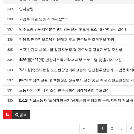
인사발령
339
가입후 메일 인증 꼭 하세요^.^
338
민주노총 강원지역본부 9기 임원선거 후보자 포스터(약력,유세일정)
337
강원도 민주진보교육감 문태호 후보 민주노총 조직후보 확정
336
부고]신관묵 사회보험 강원지부장 겸 민주노총 강릉지부장 모친상
335
4/26(월)~27(화) 반갑다조직가학교 세부 프로그램 및 참가자 모집
334
7/21,월]속초의료원 노조탄압정리해고분쇄! 임단협투쟁승리! 파업문화제
333
[8/29] 핵정책 전환 및 핵발전소 신규부지 선정 중단 촉구 강원도민선언
332
노동자의 어머니 이소선 민주사회장 장례위원회 추모일정
331
[1/12] 건설노동자 "故이재명동지"산재사망 책임회피 동아/지앤티 건설 
330
검색
1
2
3
4