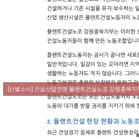
[성명] 막을 수 있었던 죽음, HL만도가 책임져라 :
[산별소식] 건설산업연맹 플랜트건설노조 강원충북지
[강릉,속초,원주,춘천] 폭염감시단 사업 이모저모
[조합원☆인터뷰] 서비스연맹 전국학교비정규직노동
[본부소식] 강원지역 노동자 합창단 모임