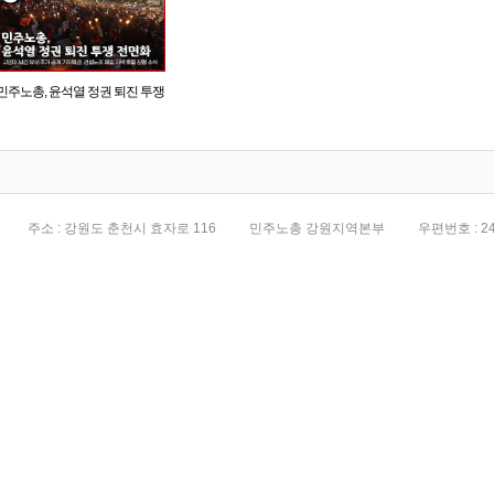
민주노총, 윤석열 정권 퇴진 투쟁
전면화
주소 : 강원도 춘천시 효자로 116
민주노총 강원지역본부
우편번호 : 24