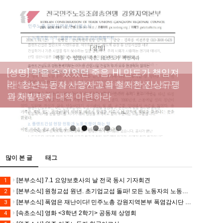
[성명] 막을 수 있었던 죽음, HL만도가 책임져
라 : 청년노동자 사망사고의 철저한 진상규명
[산별소식] 건설산업연맹 플랜트건설노조 강
[강릉,속초,원주,춘천] 폭염감시단 사업 이모저
[조합원☆인터뷰] 서비스연맹 전국학교비정
과 재발방지 대책 마련하라
원충북지부
모
규직노동조합 강원지부 김유미 춘천지회장
[본부소식] 강원지역 노동자 합창단 모임
많이 본 글
태그
[본부소식] 7.1 요양보호사의 날 전국 동시 기자회견
1
[본부소식] 원청교섭 원년. 초기업교섭 돌파! 모든 노동자의 노동기본권 쟁취! 민주노총 7.15 총파업대회
2
[본부소식] 폭염은 재난이다! 민주노총 강원지역본부 폭염감시단 선포 기자회견
3
[속초소식] 영화 <3학년 2학기> 공동체 상영회
4