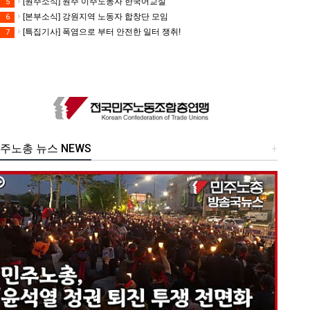
[원주소식] 원주 이주노동자 한국어교실
5
[본부소식] 강원지역 노동자 합창단 모임
6
[특집기사] 폭염으로 부터 안전한 일터 쟁취!
7
주노총 뉴스 NEWS
+