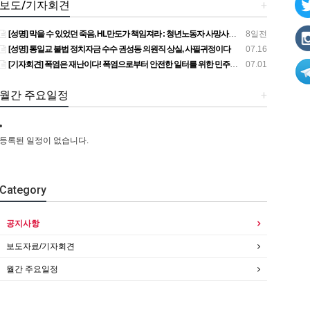
보도/기자회견
+
[성명] 막을 수 있었던 죽음, HL만도가 책임져라 : 청년노동자 사망사고의 철저한 진상규명과 재발방지 대책 마련하라
8일전
[성명] 통일교 불법 정치자금 수수 권성동 의원직 상실, 사필귀정이다
07.16
[기자회견] 폭염은 재난이다! 폭염으로부터 안전한 일터를 위한 민주노총 강원지역본부 폭염감시단 선포 기자회견
07.01
월간 주요일정
+
등록된 일정이 없습니다.
Category
공지사항
보도자료/기자회견
월간 주요일정