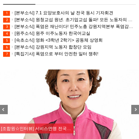
[본부소식] 7.1 요양보호사의 날 전국 동시 기자회견
1
[본부소식] 원청교섭 원년. 초기업교섭 돌파! 모든 노동자의 노동기본권 쟁취! 민주노총 7.15 총파업대회
2
[본부소식] 폭염은 재난이다! 민주노총 강원지역본부 폭염감시단 선포 기자회견
3
[원주소식] 원주 이주노동자 한국어교실
4
[속초소식] 영화 <3학년 2학기> 공동체 상영회
5
[본부소식] 강원지역 노동자 합창단 모임
6
[특집기사] 폭염으로 부터 안전한 일터 쟁취!
7
Previous
Nex
[조합원☆인터뷰] 서비스연맹 전국…