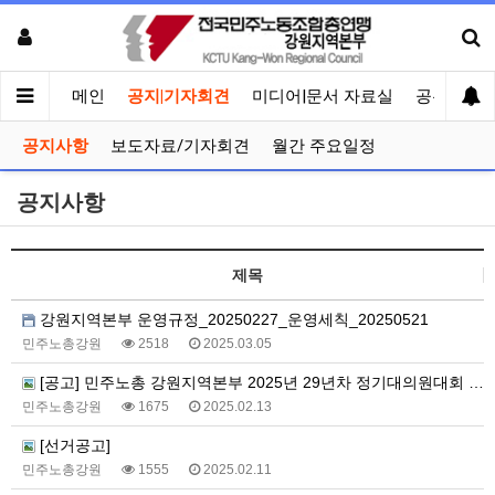
메인
공지|기자회견
미디어|문서 자료실
공유게시
공지사항
보도자료/기자회견
월간 주요일정
공지사항
제목
강원지역본부 운영규정_20250227_운영세칙_20250521
민주노총강원
2518
2025.03.05
[공고] 민주노총 강원지역본부 2025년 29년차 정기대의원대회 소집 공고
민주노총강원
1675
2025.02.13
[선거공고]
민주노총강원
1555
2025.02.11