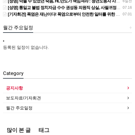
[성명] 막을 수 있었던 죽음, HL만도가 책임져라 : 청년노동자 사망사고의 철저한 진상규명과 재발방지 대책 마련하라
6일전
[성명] 통일교 불법 정치자금 수수 권성동 의원직 상실, 사필귀정이다
07.16
[기자회견] 폭염은 재난이다! 폭염으로부터 안전한 일터를 위한 민주노총 강원지역본부 폭염감시단 선포 기자회견
07.01
월간 주요일정
+
등록된 일정이 없습니다.
Category
공지사항
보도자료/기자회견
월간 주요일정
많이 본 글
태그