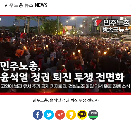
민주노총 뉴스 NEWS
민주노총, 윤석열 정권 퇴진 투쟁 전면화