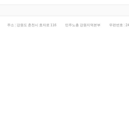
주소 : 강원도 춘천시 효자로 116
민주노총 강원지역본부
우편번호 : 24