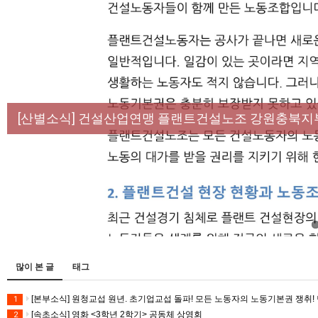
[성명] 막을 수 있었던 죽음, HL만도가 책임져라 :
[산별소식] 건설산업연맹 플랜트건설노조 강원충북지
[강릉,속초,원주,춘천] 폭염감시단 사업 이모저모
[조합원☆인터뷰] 서비스연맹 전국학교비정규직노동
[본부소식] 강원지역 노동자 합창단 모임
많이 본 글
태그
[본부소식] 원청교섭 원년. 초기업교섭 돌파! 모든 노동자의 노동기본권 쟁취! 
1
[속초소식] 영화 <3학년 2학기> 공동체 상영회
2