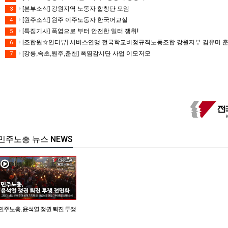
[본부소식] 강원지역 노동자 합창단 모임
3
[원주소식] 원주 이주노동자 한국어교실
4
[특집기사] 폭염으로 부터 안전한 일터 쟁취!
5
[조합원☆인터뷰] 서비스연맹 전국학교비정규직노동조합 강원지부 김유미 
6
[강릉,속초,원주,춘천] 폭염감시단 사업 이모저모
7
민주노총 뉴스 NEWS
민주노총, 윤석열 정권 퇴진 투쟁
전면화