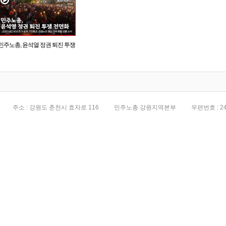
민주노총, 윤석열 정권 퇴진 투쟁
전면화
주소 : 강원도 춘천시 효자로 116
민주노총 강원지역본부
우편번호 : 24