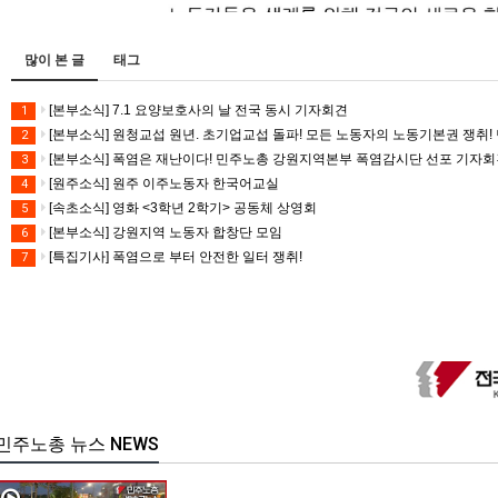
많이 본 글
태그
[본부소식] 7.1 요양보호사의 날 전국 동시 기자회견
1
[본부소식] 원청교섭 원년. 초기업교섭 돌파! 모든 노동자의 노동기본권 쟁취! 
2
[본부소식] 폭염은 재난이다! 민주노총 강원지역본부 폭염감시단 선포 기자
3
[원주소식] 원주 이주노동자 한국어교실
4
[속초소식] 영화 <3학년 2학기> 공동체 상영회
5
[본부소식] 강원지역 노동자 합창단 모임
6
[특집기사] 폭염으로 부터 안전한 일터 쟁취!
7
민주노총 뉴스 NEWS