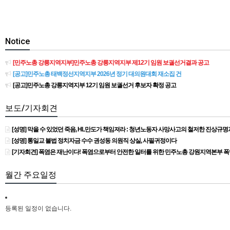
Notice
[민주노총 강릉지역지부]민주노총 강릉지역지부 제12기 임원 보궐선거결과 공고
[공고]민주노총 태백정선지역지부 2026년 정기 대의원대회 재소집 건
[공고]민주노총 강릉지역지부 12기 임원 보궐선거 후보자 확정 공고
보도/기자회견
[성명] 막을 수 있었던 죽음, HL만도가 책임져라 : 청년노동자 사망사고의 철저한 진상규
[성명] 통일교 불법 정치자금 수수 권성동 의원직 상실, 사필귀정이다
[기자회견] 폭염은 재난이다! 폭염으로부터 안전한 일터를 위한 민주노총 강원지역본부 
월간 주요일정
등록된 일정이 없습니다.