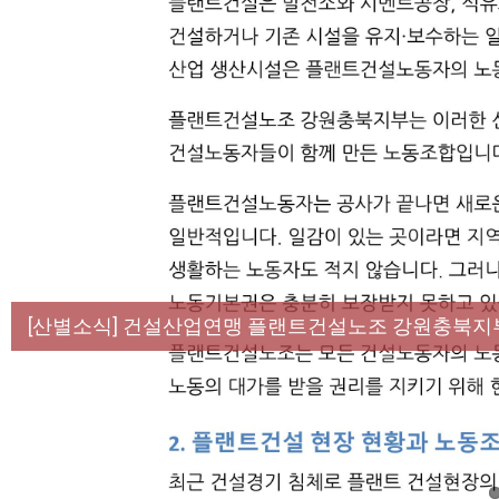
[성명] 막을 수 있었던 죽음, HL만도가 책임져라 :
[산별소식] 건설산업연맹 플랜트건설노조 강원충북지
[강릉,속초,원주,춘천] 폭염감시단 사업 이모저모
[조합원☆인터뷰] 서비스연맹 전국학교비정규직노동
[본부소식] 강원지역 노동자 합창단 모임