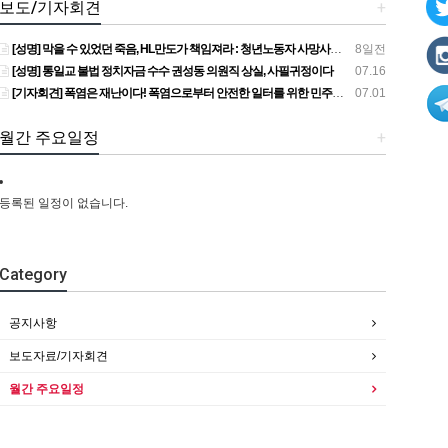
보도/기자회견
+
[성명] 막을 수 있었던 죽음, HL만도가 책임져라 : 청년노동자 사망사고의 철저한 진상규명과 재발방지 대책 마련하라
8일전
[성명] 통일교 불법 정치자금 수수 권성동 의원직 상실, 사필귀정이다
07.16
[기자회견] 폭염은 재난이다! 폭염으로부터 안전한 일터를 위한 민주노총 강원지역본부 폭염감시단 선포 기자회견
07.01
월간 주요일정
+
등록된 일정이 없습니다.
Category
공지사항
보도자료/기자회견
월간 주요일정