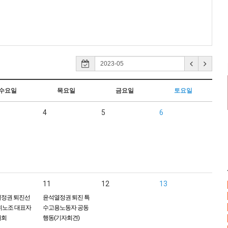
수요일
목요일
금요일
토요일
4
5
6
11
12
13
정권 퇴진선
윤석열정권 퇴진 특
위노조 대표자
수고용노동자 공동
대회
행동(기자회견)