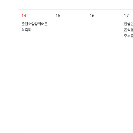
14
15
16
17
춘천소양강퀴어문
민생민
화축제
윤석열
주노총