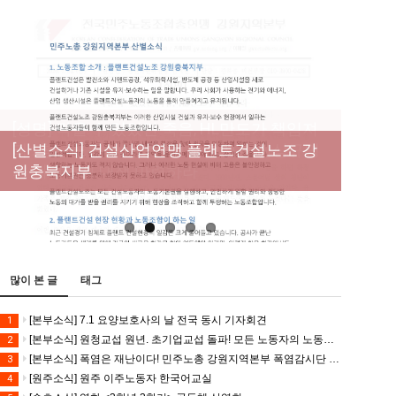
[성명] 막을 수 있었던 죽음, HL만도가 책임져
라 : 청년노동자 사망사고의 철저한 진상규명
[산별소식] 건설산업연맹 플랜트건설노조 강
[강릉,속초,원주,춘천] 폭염감시단 사업 이모저
[조합원☆인터뷰] 서비스연맹 전국학교비정
과 재발방지 대책 마련하라
원충북지부
모
규직노동조합 강원지부 김유미 춘천지회장
[본부소식] 강원지역 노동자 합창단 모임
많이 본 글
태그
[본부소식] 7.1 요양보호사의 날 전국 동시 기자회견
1
[본부소식] 원청교섭 원년. 초기업교섭 돌파! 모든 노동자의 노동기본권 쟁취! 민주노총 7.15 총파업대회
2
[본부소식] 폭염은 재난이다! 민주노총 강원지역본부 폭염감시단 선포 기자회견
3
[원주소식] 원주 이주노동자 한국어교실
4