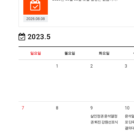
2026.08.08
2023.5
일요일
월요일
화요일
1
2
3
7
8
9
10
살인정권 윤석열정
윤석열
권 퇴진 강원선포식
포 단
결의