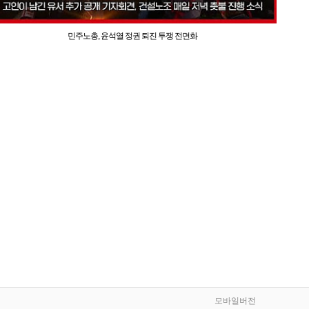
민주노총, 윤석열 정권 퇴진 투쟁 전면화
모바일버전