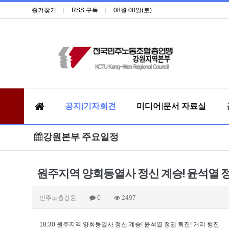
즐겨찾기
RSS 구독
08월 08일(토)
공지|기자회견
미디어|문서 자료실
강원본부 주요일정
원주지역 양회동열사 정신 계승! 윤석열 정
민주노총강원
0
2497
18:30 원주지역 양회동열사 정신 계승! 윤석열 정권 퇴진! 거리 행진