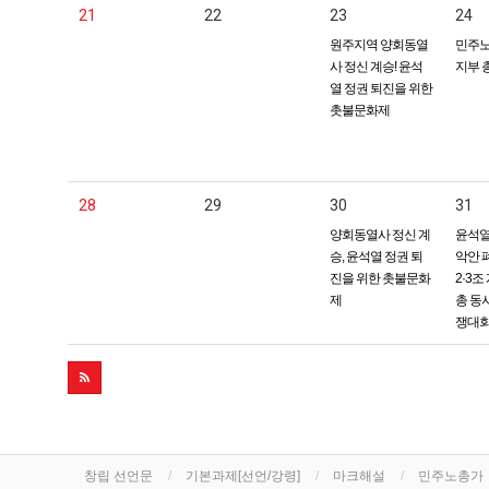
21
22
23
24
원주지역 양회동열
민주노
사 정신 계승! 윤석
지부 
열 정권 퇴진을 위한
촛불문화제
28
29
30
31
양회동열사 정신 계
윤석열
승, 윤석열 정권 퇴
악안 
진을 위한 촛불문화
2·3조
제
총 동
쟁대
창립 선언문
기본과제[선언/강령]
마크해설
민주노총가