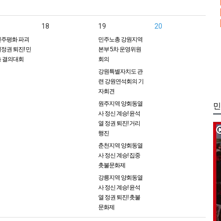
18
19
20
주평화 파괴
민주노총 강원지역
정권 퇴진! 민
본부 5차 운영위원
 결의대회
회의
강원특별자치도 관
련 강원연석회의 기
자회견
원주지역 양회동열
민
사 정신 계승! 윤석
열 정권 퇴진! 거리
행진
춘천지역 양회동열
사 정신 계승! 집중
촛불문화제
강릉지역 양회동열
사 정신 계승! 윤석
열 정권 퇴진! 촛불
문화제