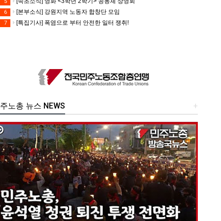
[속초소식] 영화 <3학년 2학기> 공동체 상영회
5
[본부소식] 강원지역 노동자 합창단 모임
6
[특집기사] 폭염으로 부터 안전한 일터 쟁취!
7
주노총 뉴스 NEWS
+