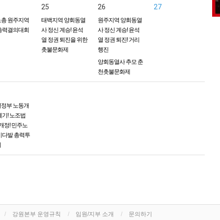
25
26
27
총 원주지역
태백지역 양회동열
원주지역 양회동열
총력결의대회
사 정신 계승! 윤석
사 정신 계승! 윤석
열 정권 퇴진을 위한
열 정권 퇴진! 거리
촛불문화제
행진
양회동열사 추모 춘
천촛불문화제
정부 노동개
폐기! 노조법
 개정! 민주노
시다발 총력투
회
강원본부 운영규칙
임원/지부 소개
문의하기