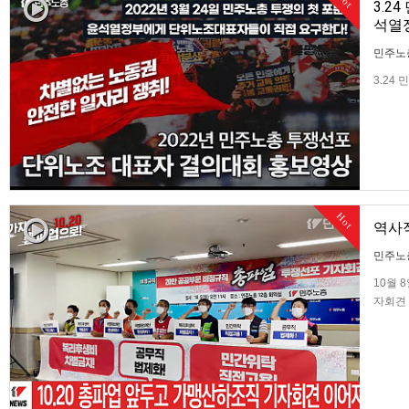
3.2
석열
민주노
3.24
한다
Hot
역사적
민주노
10월 
자회견 
준비할 