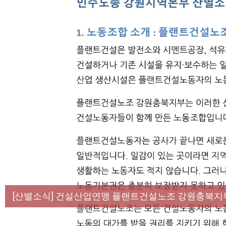
[성명] 막을 수 있었던 죽음, HL만도가 책임져라 :
[산별소식] 건설산업연맹 플랜트건설노조 강원충북지
[강릉,속초,원주,춘천] 폭염감시단 사업 이모저모
[조합원☆인터뷰] 서비스연맹 전국학교비정규직노동
[본부소식] 강원지역 노동자 합창단 모임