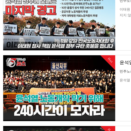
민주노
이태원 
지지 않
노총의 
지역 
Hot
윤석열
민주노
윤석열 
Hot