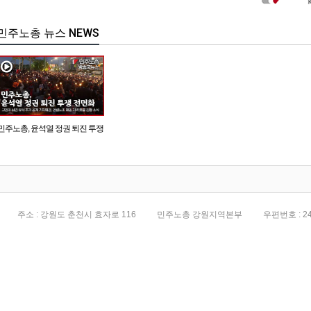
민주노총 뉴스 NEWS
민주노총, 윤석열 정권 퇴진 투쟁
전면화
주소 : 강원도 춘천시 효자로 116
민주노총 강원지역본부
우편번호 : 24