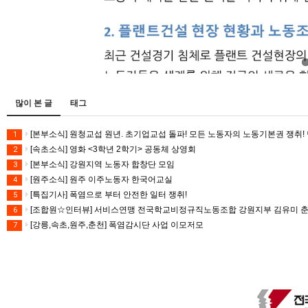
많이 본 글
태그
[본부소식] 원청교섭 원년. 초기업교섭 돌파! 모든 노동자의 노동기본권 쟁취! 
1
[속초소식] 영화 <3학년 2학기> 공동체 상영회
2
[본부소식] 강원지역 노동자 합창단 모임
3
[원주소식] 원주 이주노동자 한국어교실
4
[특집기사] 폭염으로 부터 안전한 일터 쟁취!
5
[조합원☆인터뷰] 서비스연맹 전국학교비정규직노동조합 강원지부 김유미 
6
[강릉,속초,원주,춘천] 폭염감시단 사업 이모저모
7