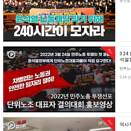
윤석열 
Hot
3.2
석열
민주노
3.24
한다
Hot
역사적