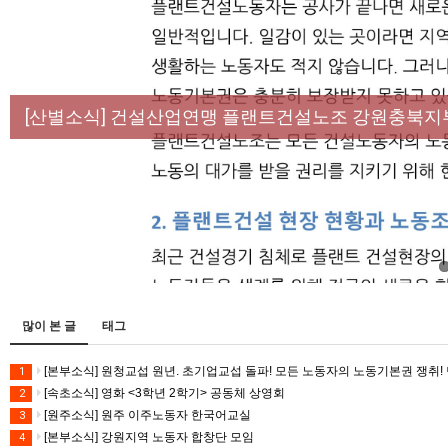
[성명] 막을 수 있었던 죽음, HL만도가 책임져라 :
[산별소식] 건설산업연맹 플랜트건설노조 강원충북지
[강릉,속초,원주,춘천] 폭염감시단 사업 이모저모
[조합원☆인터뷰] 서비스연맹 전국학교비정규직노동
[본부소식] 강원지역 노동자 합창단 모임
많이 본 글
태그
[본부소식] 원청교섭 원년. 초기업교섭 돌파! 모든 노동자의 노동기본권 쟁취! 
1
[속초소식] 영화 <3학년 2학기> 공동체 상영회
2
[원주소식] 원주 이주노동자 한국어교실
3
[본부소식] 강원지역 노동자 합창단 모임
4