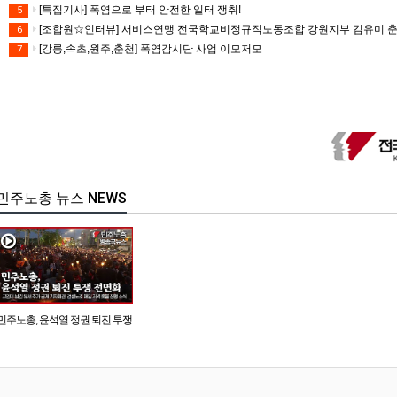
[특집기사] 폭염으로 부터 안전한 일터 쟁취!
5
[조합원☆인터뷰] 서비스연맹 전국학교비정규직노동조합 강원지부 김유미 
6
[강릉,속초,원주,춘천] 폭염감시단 사업 이모저모
7
민주노총 뉴스 NEWS
민주노총, 윤석열 정권 퇴진 투쟁
전면화