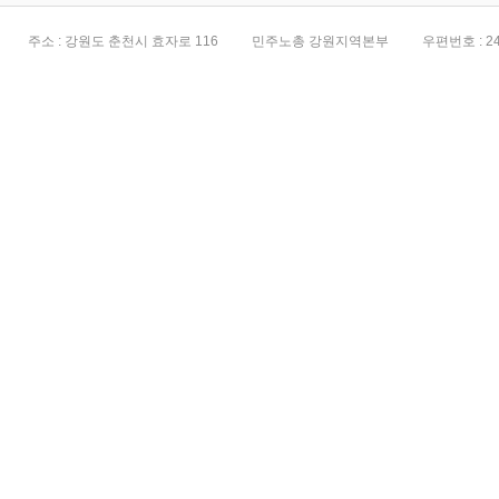
주소 : 강원도 춘천시 효자로 116
민주노총 강원지역본부
우편번호 : 24