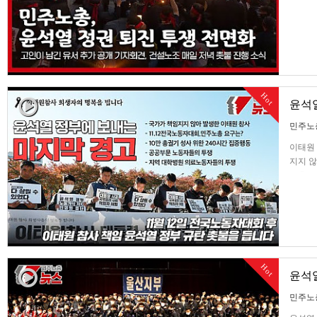
Hot
윤석열
민주노
이태원 
지지 않
노총의 
지역 
Hot
윤석열
민주노