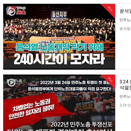
Hot
윤석열
민주노
윤석열 
Hot
3.2
석열
민주노
3.24
한다