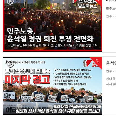
민주노
민주노
민주노총
Hot
윤석열
민주노
이태원 
지지 않
노총의 
지역 