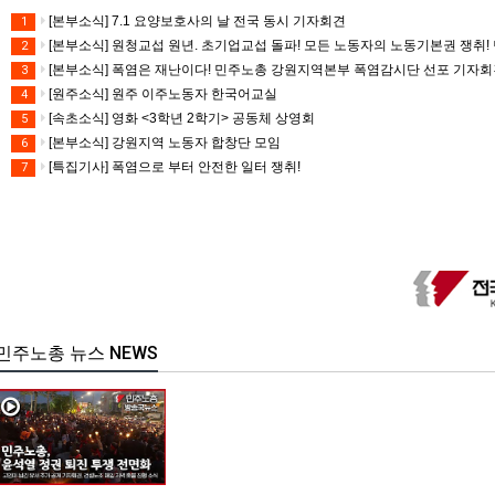
[본부소식] 7.1 요양보호사의 날 전국 동시 기자회견
1
[본부소식] 원청교섭 원년. 초기업교섭 돌파! 모든 노동자의 노동기본권 쟁취! 
2
[본부소식] 폭염은 재난이다! 민주노총 강원지역본부 폭염감시단 선포 기자
3
[원주소식] 원주 이주노동자 한국어교실
4
[속초소식] 영화 <3학년 2학기> 공동체 상영회
5
[본부소식] 강원지역 노동자 합창단 모임
6
[특집기사] 폭염으로 부터 안전한 일터 쟁취!
7
민주노총 뉴스 NEWS