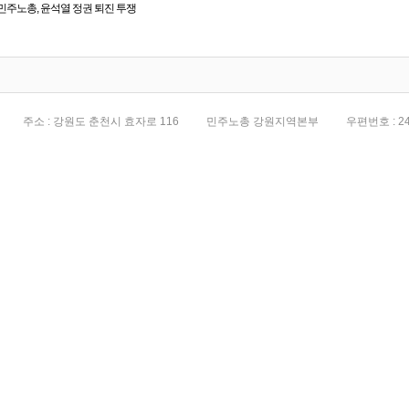
민주노총, 윤석열 정권 퇴진 투쟁
전면화
주소 : 강원도 춘천시 효자로 116
민주노총 강원지역본부
우편번호 : 24