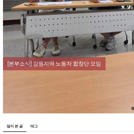
[성명] 막을 수 있었던 죽음, HL만도가 책임져라 :
[산별소식] 건설산업연맹 플랜트건설노조 강원충북지
[강릉,속초,원주,춘천] 폭염감시단 사업 이모저모
[조합원☆인터뷰] 서비스연맹 전국학교비정규직노동
[본부소식] 강원지역 노동자 합창단 모임
많이 본 글
태그