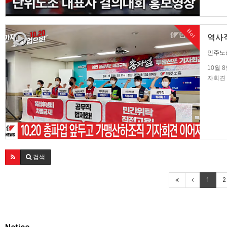
Hot
역사적
민주노
10월 
자회견 
준비할 
검색
1
2