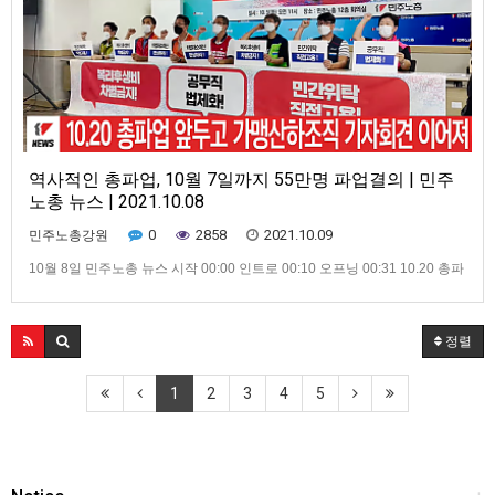
역사적인 총파업, 10월 7일까지 55만명 파업결의 | 민주
노총 뉴스 | 2021.10.08
0
2858
2021.10.09
민주노총강원
10월 8일 민주노총 뉴스 시작 00:00 인트로 00:10 오프닝 00:31 10.20 총파
업 앞두고 가맹산하조직 기자회견 이어져 03:35 10월 5일부터 8일까지, 5인
미만 차별폐지 집중행동 05:21 위드코로나시대, 어떻게 준비할 것인가 토론
회 열려 07:21 클로징 : “스타벅스파트너는 일회용소모품이 아닙니다”
정렬
1
2
3
4
5