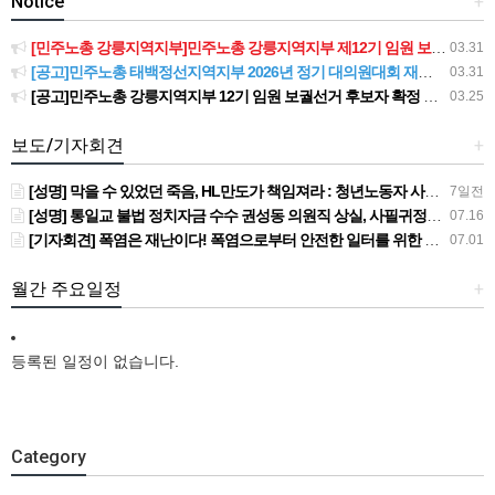
Notice
+
[민주노총 강릉지역지부]민주노총 강릉지역지부 제12기 임원 보궐선거결과 공고
03.31
[공고]민주노총 태백정선지역지부 2026년 정기 대의원대회 재소집 건
03.31
[공고]민주노총 강릉지역지부 12기 임원 보궐선거 후보자 확정 공고
03.25
보도/기자회견
+
[성명] 막을 수 있었던 죽음, HL만도가 책임져라 : 청년노동자 사망사고의 철저한 진상규명과 재발방지 대책 마련하라
7일전
[성명] 통일교 불법 정치자금 수수 권성동 의원직 상실, 사필귀정이다
07.16
[기자회견] 폭염은 재난이다! 폭염으로부터 안전한 일터를 위한 민주노총 강원지역본부 폭염감시단 선포 기자회견
07.01
월간 주요일정
+
등록된 일정이 없습니다.
Category