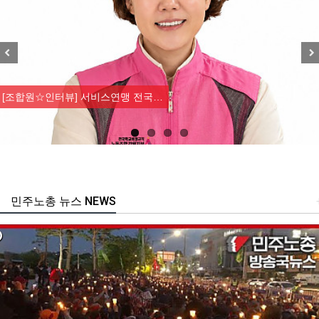
Previous
Nex
[조합원☆인터뷰] 서비스연맹 전국…
민주노총 뉴스 NEWS