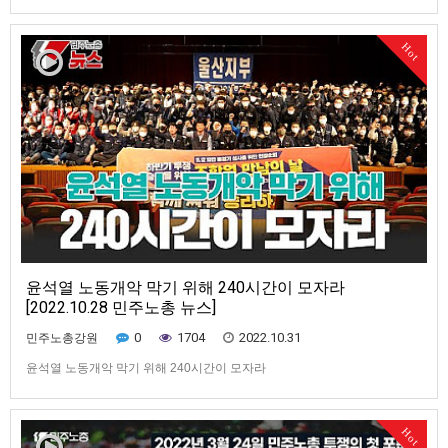
주요뉴스 1:37 국가가 책임지지 않아 발생한 이태원 참사... 민주노총의 입장
은? 3:52 11.12 전국노동자대회 일주일 앞으로... 민주노총의 요구는? 7:00
10만 총궐기 성사를 위한 240시간 집중행동 8:38 공공부문 노동자들의 투
Hot
쟁 10:39 지역 대학병원의 무능…
윤석열 노동개악 막기 위해 240시간이 모자라
[2022.10.28 민주노총 뉴스]
0
1704
2022.10.31
민주노총강원
윤석열 노동개악 막기 위해 240시간이 모자라
Hot