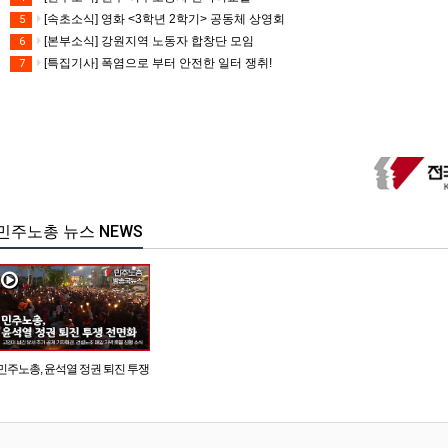
[속초소식] 영화 <3학년 2학기> 공동체 상영회
5
[본부소식] 강원지역 노동자 합창단 모임
6
[특집기사] 폭염으로 부터 안전한 일터 쟁취!
7
민주노총 뉴스 NEWS
민주노총, 윤석열 정권 퇴진 투쟁
전면화