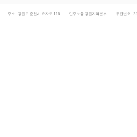
주소 : 강원도 춘천시 효자로 116
민주노총 강원지역본부
우편번호 : 24