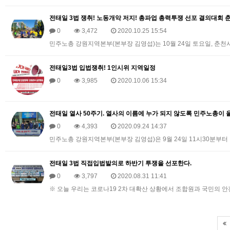
전태일 3법 쟁취! 노동개악 저지! 총파업 총력투쟁 선포 결의대회 
0
3,472
2020.10.25 15:54
민주노총 강원지역본부(본부장 김영섭)는 10월 24일 토요일, 춘천
전태일3법 입법쟁취! 1인시위 지역일정
0
3,985
2020.10.06 15:34
전태일 열사 50주기. 열사의 이름에 누가 되지 않도록 민주노총이 올곧
0
4,393
2020.09.24 14:37
민주노총 강원지역본부(본부장 김영섭)은 9월 24일 11시30분부
전태일 3법 직접입법발의로 하반기 투쟁을 선포한다.
0
3,797
2020.08.31 11:41
※ 오늘 우리는 코로나19 2차 대확산 상황에서 조합원과 국민의 안