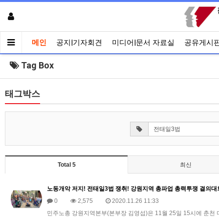
메인
공지|기자회견
미디어|문서 자료실
공유게시
Tag Box
태그박스
Total 5
최신
노동개악 저지! 전태일3법 쟁취! 강원지역 총파업 총력투쟁 결의
0
2,575
2020.11.26 11:33
민주노총 강원지역본부(본부장 김영섭)은 11월 25일 15시에 춘