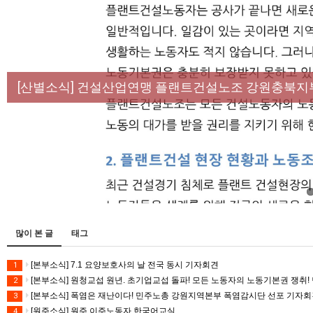
[성명] 막을 수 있었던 죽음, HL만도가 책임져라 :
[산별소식] 건설산업연맹 플랜트건설노조 강원충북지
[강릉,속초,원주,춘천] 폭염감시단 사업 이모저모
[조합원☆인터뷰] 서비스연맹 전국학교비정규직노동
[본부소식] 강원지역 노동자 합창단 모임
많이 본 글
태그
[본부소식] 7.1 요양보호사의 날 전국 동시 기자회견
1
[본부소식] 원청교섭 원년. 초기업교섭 돌파! 모든 노동자의 노동기본권 쟁취! 
2
[본부소식] 폭염은 재난이다! 민주노총 강원지역본부 폭염감시단 선포 기자
3
[원주소식] 원주 이주노동자 한국어교실
4