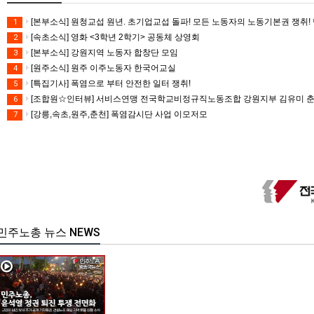
[본부소식] 원청교섭 원년. 초기업교섭 돌파! 모든 노동자의 노동기본권 쟁취! 
1
[속초소식] 영화 <3학년 2학기> 공동체 상영회
2
[본부소식] 강원지역 노동자 합창단 모임
3
[원주소식] 원주 이주노동자 한국어교실
4
[특집기사] 폭염으로 부터 안전한 일터 쟁취!
5
[조합원☆인터뷰] 서비스연맹 전국학교비정규직노동조합 강원지부 김유미 
6
[강릉,속초,원주,춘천] 폭염감시단 사업 이모저모
7
민주노총 뉴스 NEWS