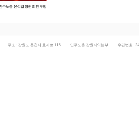
민주노총, 윤석열 정권 퇴진 투쟁
전면화
주소 : 강원도 춘천시 효자로 116
민주노총 강원지역본부
우편번호 : 24