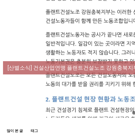
[성명] 막을 수 있었던 죽음, HL만도가 책임져라 :
[산별소식] 건설산업연맹 플랜트건설노조 강원충북지
[강릉,속초,원주,춘천] 폭염감시단 사업 이모저모
[조합원☆인터뷰] 서비스연맹 전국학교비정규직노동
[본부소식] 강원지역 노동자 합창단 모임
많이 본 글
태그