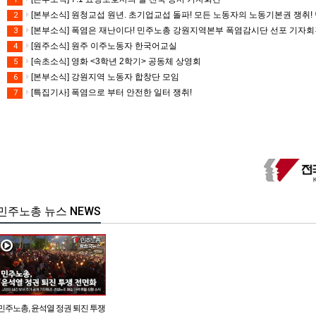
[본부소식] 원청교섭 원년. 초기업교섭 돌파! 모든 노동자의 노동기본권 쟁취! 
2
[본부소식] 폭염은 재난이다! 민주노총 강원지역본부 폭염감시단 선포 기자
3
[원주소식] 원주 이주노동자 한국어교실
4
[속초소식] 영화 <3학년 2학기> 공동체 상영회
5
[본부소식] 강원지역 노동자 합창단 모임
6
[특집기사] 폭염으로 부터 안전한 일터 쟁취!
7
민주노총 뉴스 NEWS
민주노총, 윤석열 정권 퇴진 투쟁