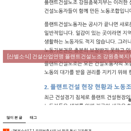
[성명] 막을 수 있었던 죽음, HL만도가 책임져라 :
[산별소식] 건설산업연맹 플랜트건설노조 강원충북지
[강릉,속초,원주,춘천] 폭염감시단 사업 이모저모
[조합원☆인터뷰] 서비스연맹 전국학교비정규직노동
[본부소식] 강원지역 노동자 합창단 모임
많이 본 글
태그
[본부소식] 7.1 요양보호사의 날 전국 동시 기자회견
1