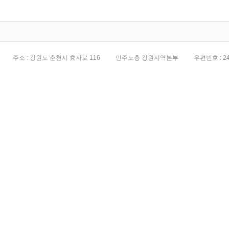
전면화
주소 : 강원도 춘천시 효자로 116
민주노총 강원지역본부
우편번호 : 24