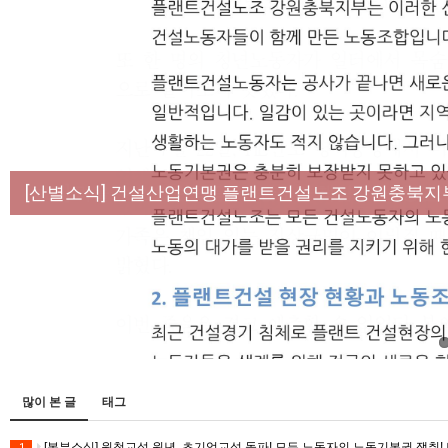
[성명] 막을 수 있었던 죽음, HL만도가 책임져라 :
[산별소식] 건설산업연맹 플랜트건설노조 강원충북지
[강릉,속초,원주,춘천] 폭염감시단 사업 이모저모
[조합원☆인터뷰] 서비스연맹 전국학교비정규직노동
[본부소식] 강원지역 노동자 합창단 모임
많이 본 글
태그
[본부소식] 원청교섭 원년. 초기업교섭 돌파! 모든 노동자의 노동기본권 쟁취! 
1