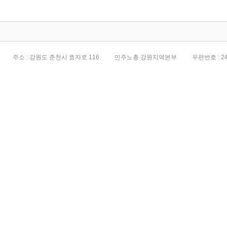
전면화
주소 : 강원도 춘천시 효자로 116
민주노총 강원지역본부
우편번호 : 24