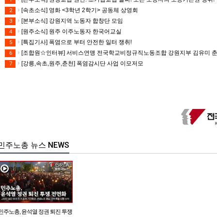
[속초소식] 영화 <3학년 2학기> 공동체 상영회
2
[본부소식] 강원지역 노동자 합창단 모임
3
[원주소식] 원주 이주노동자 한국어교실
4
[특집기사] 폭염으로 부터 안전한 일터 쟁취!
5
[조합원☆인터뷰] 서비스연맹 전국학교비정규직노동조합 강원지부 김유미 
6
[강릉,속초,원주,춘천] 폭염감시단 사업 이모저모
7
민주노총 뉴스 NEWS
민주노총, 윤석열 정권 퇴진 투쟁