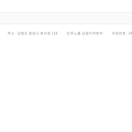
전면화
주소 : 강원도 춘천시 효자로 116
민주노총 강원지역본부
우편번호 : 24