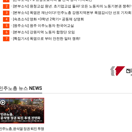
[본부소식] 원청교섭 원년. 초기업교섭 돌파! 모든 노동자의 노동기본권 쟁취! 
2
[본부소식] 폭염은 재난이다! 민주노총 강원지역본부 폭염감시단 선포 기자
3
[속초소식] 영화 <3학년 2학기> 공동체 상영회
4
[원주소식] 원주 이주노동자 한국어교실
5
[본부소식] 강원지역 노동자 합창단 모임
6
[특집기사] 폭염으로 부터 안전한 일터 쟁취!
7
민주노총 뉴스 NEWS
민주노총, 윤석열 정권 퇴진 투쟁