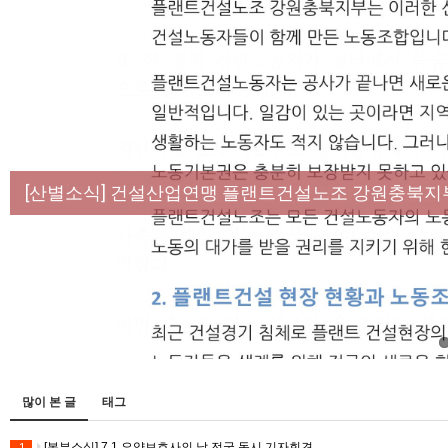
[성명] 막을 수 있었던 죽음, HL만도가 책임져라 :
[산별소식] 건설산업연맹 플랜트건설노조 강원충북지
[강릉,속초,원주,춘천] 폭염감시단 사업 이모저모
[조합원☆인터뷰] 서비스연맹 전국학교비정규직노동
[본부소식] 강원지역 노동자 합창단 모임
많이 본 글
태그
[본부소식] 7.1 요양보호사의 날 전국 동시 기자회견
1