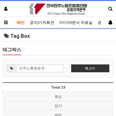
메인
공지|기자회견
미디어|문서 자료실
공유게시
Tag Box
태그박스
검색
Total 13
최신
인기
색인