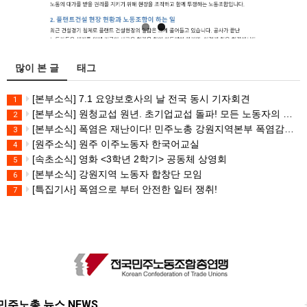
많이 본 글
태그
[본부소식] 7.1 요양보호사의 날 전국 동시 기자회견
1
[본부소식] 원청교섭 원년. 초기업교섭 돌파! 모든 노동자의 노동기본권 쟁취! 민주노총 7.15 총파업대회
2
[본부소식] 폭염은 재난이다! 민주노총 강원지역본부 폭염감시단 선포 기자회견
3
[원주소식] 원주 이주노동자 한국어교실
4
[속초소식] 영화 <3학년 2학기> 공동체 상영회
5
[본부소식] 강원지역 노동자 합창단 모임
6
[특집기사] 폭염으로 부터 안전한 일터 쟁취!
7
민주노총 뉴스 NEWS