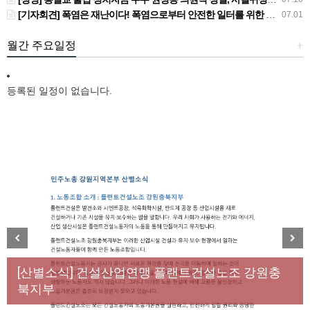
[기자회견] 폭염은 재난이다! 폭염으로부터 안전한 일터를 위한 민주노총 강원지역본부 폭염감시단 선포 기자회견
07.01
월간 주요일정
+
등록된 일정이 없습니다.
[성명] 막을 수 있었던 죽음, HL만도가 책임져라 : 청
Previous
Next
년노동자 사망사고의 철저한 진상규명과 재발방지
[산별소식] 건설산업연맹 플랜트건설노조 강원충
대책 마련하라
북지부