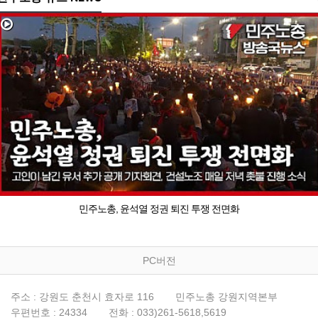
민주노총, 윤석열 정권 퇴진 투쟁 전면화
PC버전
주소 : 강원도 춘천시 효자로 116
민주노총 강원지역본부
우편번호 : 24334
전화 : 033)261-5618,5619