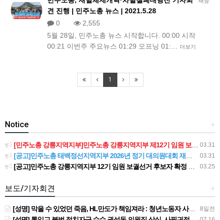
민주노총, 재벌체제개혁·차별철폐대행진 기자회
새창
견 진행 | 민주노총 뉴스 | 2021.5.28
0
2,555
5월 28일, 민주노총 뉴스 시작합니다. 00:00 시작
00:21 이번주 주요뉴스 01:29 오프닝 01:…
더보기
1
Notice
+
[민주노총 강릉지역지부]민주노총 강릉지역지부 제12기 임원 보궐선거결과 공고
03.31
[공고]민주노총 태백정선지역지부 2026년 정기 대의원대회 재소집 건
03.31
[공고]민주노총 강릉지역지부 12기 임원 보궐선거 후보자 확정 공고
03.25
보도/기자회견
+
[성명] 막을 수 있었던 죽음, HL만도가 책임져라 : 청년노동자 사망사고의 철저한 진상규명과 재발방지 대책 마련하라
8일전
[성명] 통일교 불법 정치자금 수수 권성동 의원직 상실, 사필귀정이다
07.16