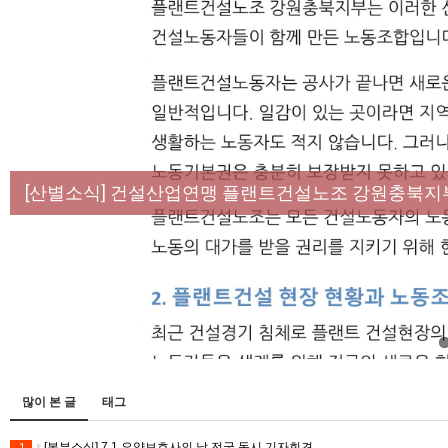
[성명] 막을 수 있었던 죽음, HL만도가 책임져라 :
[산별소식] 건설산업연맹 플랜트건설노조 강원충북지
[강릉,속초,원주,춘천] 폭염감시단 사업 이모저모
[조합원☆인터뷰] 서비스연맹 전국학교비정규직노동
[본부소식] 강원지역 노동자 합창단 모임
많이 본 글
태그
[본부소식] 7.1 요양보호사의 날 전국 동시 기자회견
1