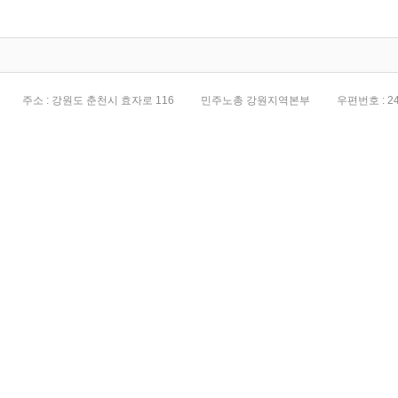
전면화
주소 : 강원도 춘천시 효자로 116
민주노총 강원지역본부
우편번호 : 24