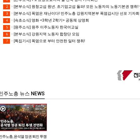
[본부소식] 원청교섭 원년. 초기업교섭 돌파! 모든 노동자의 노동기본권 쟁취! 
2
[본부소식] 폭염은 재난이다! 민주노총 강원지역본부 폭염감시단 선포 기자
3
[속초소식] 영화 <3학년 2학기> 공동체 상영회
4
[원주소식] 원주 이주노동자 한국어교실
5
[본부소식] 강원지역 노동자 합창단 모임
6
[특집기사] 폭염으로 부터 안전한 일터 쟁취!
7
민주노총 뉴스 NEWS
민주노총, 윤석열 정권 퇴진 투쟁