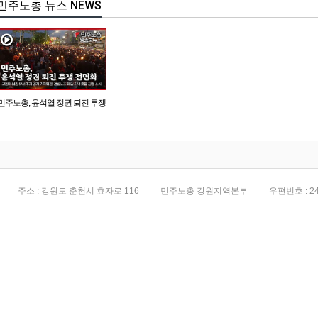
민주노총 뉴스 NEWS
민주노총, 윤석열 정권 퇴진 투쟁
전면화
주소 : 강원도 춘천시 효자로 116
민주노총 강원지역본부
우편번호 : 24