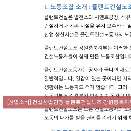
[성명] 막을 수 있었던 죽음, HL만도가 책임져라 :
[산별소식] 건설산업연맹 플랜트건설노조 강원충북지
[강릉,속초,원주,춘천] 폭염감시단 사업 이모저모
[조합원☆인터뷰] 서비스연맹 전국학교비정규직노동
[본부소식] 강원지역 노동자 합창단 모임