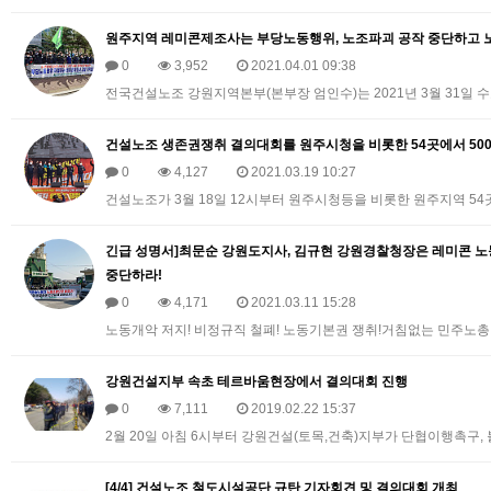
원주지역 레미콘제조사는 부당노동행위, 노조파괴 공작 중단하고 
0
3,952
2021.04.01 09:38
전국건설노조 강원지역본부(본부장 엄인수)는 2021년 3월 31일 
건설노조 생존권쟁취 결의대회를 원주시청을 비롯한 54곳에서 50
0
4,127
2021.03.19 10:27
건설노조가 3월 18일 12시부터 원주시청등을 비롯한 원주지역 54
긴급 성명서]최문순 강원도지사, 김규현 강원경찰청장은 레미콘 노
중단하라!
0
4,171
2021.03.11 15:28
노동개악 저지! 비정규직 철폐! 노동기본권 쟁취!거침없는 민주노총,
강원건설지부 속초 테르바움현장에서 결의대회 진행
0
7,111
2019.02.22 15:37
2월 20일 아침 6시부터 강원건설(토목,건축)지부가 단협이행촉
[4/4] 건설노조 철도시설공단 규탄 기자회견 및 결의대회 개최