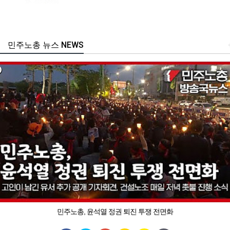
민주노총 뉴스 NEWS
민주노총, 윤석열 정권 퇴진 투쟁 전면화