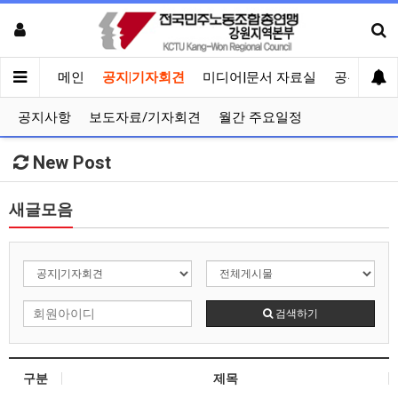
메인
공지|기자회견
미디어|문서 자료실
공유게시
공지사항
보도자료/기자회견
월간 주요일정
New Post
새글모음
검색하기
구분
제목