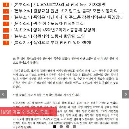
[본부소식] 7.1 요양보호사의 날 전국 동시 기자회견
1
[본부소식] 원청교섭 원년. 초기업교섭 돌파! 모든 노동자의 노동기본권 쟁취! 민주노총 7.15 총파업대회
2
[본부소식] 폭염은 재난이다! 민주노총 강원지역본부 폭염감시단 선포 기자회견
3
[원주소식] 원주 이주노동자 한국어교실
4
[속초소식] 영화 <3학년 2학기> 공동체 상영회
5
[본부소식] 강원지역 노동자 합창단 모임
6
[특집기사] 폭염으로 부터 안전한 일터 쟁취!
7
Previous
Nex
[성명] 막을 수 있었던 죽음, …