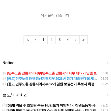
게시물이 없습니다.
1
2
3
4
Notice
+
[민주노총 강릉지역지부]민주노총 강릉지역지부 제12기 임원 보궐선거결과 공고
03.31
[공고]민주노총 태백정선지역지부 2026년 정기 대의원대회 재소집 건
03.31
[공고]민주노총 강릉지역지부 12기 임원 보궐선거 후보자 확정 공고
03.25
보도/기자회견
+
[성명] 막을 수 있었던 죽음, HL만도가 책임져라 : 청년노동자 사망사고의 철저한 진상규명과 재발방지 대책 마련하라
7일전
[성명] 통일교 불법 정치자금 수수 권성동 의원직 상실, 사필귀정이다
07.16