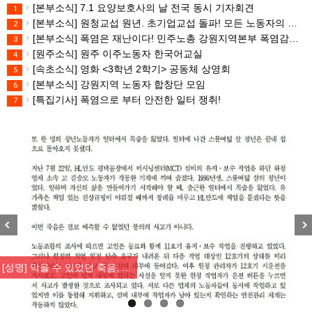
[본부소식] 7.1 요양보호사의 날 전국 동시 기자회견
1
[본부소식] 원청교섭 원년. 초기업교섭 돌파! 모든 노동자의 노동기본권 쟁취! 민주노총 7.15 총파업대회
2
[본부소식] 폭염은 재난이다! 민주노총 강원지역본부 폭염감시단 선포 기자회견
3
[원주소식] 원주 이주노동자 한국어교실
4
[속초소식] 영화 <3학년 2학기> 공동체 상영회
5
[본부소식] 강원지역 노동자 합창단 모임
6
[특집기사] 폭염으로 부터 안전한 일터 쟁취!
7
Previous
Nex
[성명] 막을 수 있었던 죽음, …