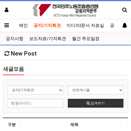
메인
공지|기자회견
미디어|문서 자료실
공유게시
공지사항
보도자료/기자회견
월간 주요일정
New Post
새글모음
검색하기
구분
제목