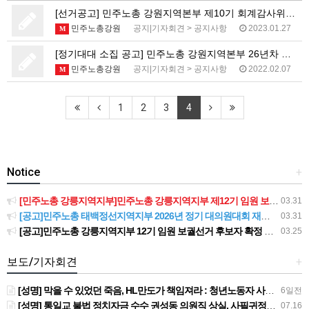
[선거공고] 민주노총 강원지역본부 제10기 회계감사위원…
민주노총강원
공지|기자회견
>
공지사항
2023.01.27
M
[정기대대 소집 공고] 민주노총 강원지역본부 26년차 …
민주노총강원
공지|기자회견
>
공지사항
2022.02.07
M
1
2
3
4
Notice
+
[민주노총 강릉지역지부]민주노총 강릉지역지부 제12기 임원 보궐선거결과 공고
03.31
[공고]민주노총 태백정선지역지부 2026년 정기 대의원대회 재소집 건
03.31
[공고]민주노총 강릉지역지부 12기 임원 보궐선거 후보자 확정 공고
03.25
보도/기자회견
+
[성명] 막을 수 있었던 죽음, HL만도가 책임져라 : 청년노동자 사망사고의 철저한 진상규명과 재발방지 대책 마련하라
6일전
[성명] 통일교 불법 정치자금 수수 권성동 의원직 상실, 사필귀정이다
07.16