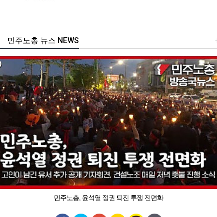
민주노총 뉴스 NEWS
민주노총, 윤석열 정권 퇴진 투쟁 전면화