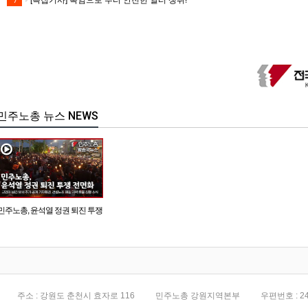
[특집기사] 폭염으로 부터 안전한 일터 쟁취!
7
민주노총 뉴스 NEWS
민주노총, 윤석열 정권 퇴진 투쟁
전면화
주소 : 강원도 춘천시 효자로 116
민주노총 강원지역본부
우편번호 : 24