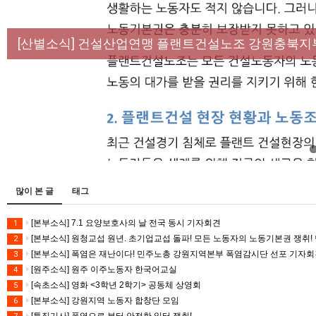
[성명] 막을 수 있었던 죽음, HL만도가 책임져라 :
[산별소식] 건설산업연맹 플랜트건설노조 강원충북지
[강릉,속초,원주,춘천] 폭염감시단 사업 이모저모
[조합원☆인터뷰] 서비스연맹 전국학교비정규직노동
[본부소식] 강원지역 노동자 합창단 모임
많이 본 글
태그
[본부소식] 7.1 요양보호사의 날 전국 동시 기자회견
1
[본부소식] 원청교섭 원년. 초기업교섭 돌파! 모든 노동자의 노동기본권 쟁취! 
2
[본부소식] 폭염은 재난이다! 민주노총 강원지역본부 폭염감시단 선포 기자
3
[원주소식] 원주 이주노동자 한국어교실
4
[속초소식] 영화 <3학년 2학기> 공동체 상영회
5
[본부소식] 강원지역 노동자 합창단 모임
6