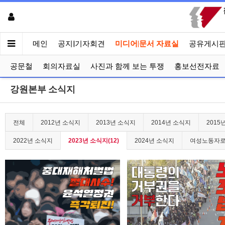
메인
공지|기자회견
미디어|문서 자료실
공유게시
공문철
회의자료실
사진과 함께 보는 투쟁
홍보선전자료
강원본부 소식지
전체
2012년 소식지
2013년 소식지
2014년 소식지
2015
2022년 소식지
2023년 소식지(12)
2024년 소식지
여성노동자로