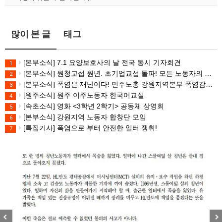
많이 본 글
태그
[본부소식] 7.1 요양보호사의 날 전국 동시 기자회견
1
[본부소식] 원청교섭 원년. 초기업교섭 돌파! 모든 노동자의 노동기본권 쟁취! 민주노총 7.15 총파업대회
2
[본부소식] 폭염은 재난이다! 민주노총 강원지역본부 폭염감시단 선포 기자회견
3
[원주소식] 원주 이주노동자 한국어교실
4
[속초소식] 영화 <3학년 2학기> 공동체 상영회
5
[본부소식] 강원지역 노동자 합창단 모임
6
[특집기사] 폭염으로 부터 안전한 일터 쟁취!
7