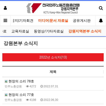
메인
공지|기자회견
미디어|문서 자료실
공유게시판
선거관
자료
교육자료실
동영상/기타자료실
강원지역본부 소식지
강원본부 소식지
2022년 소식지(13)
제목
현장의 소리 78호
민주노총강원
4272
2022.07.31
현장의 소리 77호
민주노총강원
4198
2022.06.30