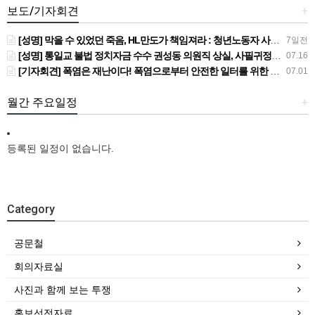
보도/기자회견
+
[성명] 막을 수 있었던 죽음, HL만도가 책임져라 : 청년노동자 사망사고의 철저한 진상규명과 재발방지 대책 마련하라
7일전
[성명] 통일교 불법 정치자금 수수 권성동 의원직 상실, 사필귀정이다
07.16
[기자회견] 폭염은 재난이다! 폭염으로부터 안전한 일터를 위한 민주노총 강원지역본부 폭염감시단 선포 기자회견
07.01
월간 주요일정
+
등록된 일정이 없습니다.
Category
공문철
회의자료실
사진과 함께 보는 투쟁
홍보선전자료