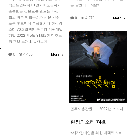
텍스트입니다.>1면커버노동자가
는 살인이…
더보기
존중받는 강원도를 만드는 가장
쉽고 빠른 방법우리가 세운 민주
0
4,271
More
노총 후보에게 투표합시다.현장의
소리 76호발행인 본부장 김원대발
행일 2022년 5월 31일2면 민주노
총 후보 소개 1.…
더보기
0
4,485
More
민주노총강원
2022년 소식지
|
현장의소리 74호
<시각장애인을 위한 대체텍스트