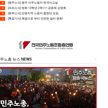
[원주소식] 원주 이주노동자 한국어교실
4
[속초소식] 영화 <3학년 2학기> 공동체 상영회
5
[본부소식] 강원지역 노동자 합창단 모임
6
[특집기사] 폭염으로 부터 안전한 일터 쟁취!
7
주노총 뉴스 NEWS
+