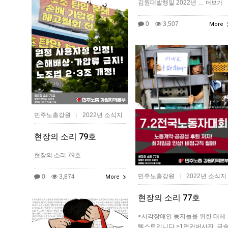
김원대발행일 2022년 …
더보기
0
3,507
More
민주노총강원
2022년 소식지
|
현장의 소리 79호
현장의 소리 79호
민주노총강원
2022년 소식지
0
3,874
|
More
현장의 소리 77호
<시각장애인 동지들을 위한 대체
텍스트입니다.>1면커버​사진. 금