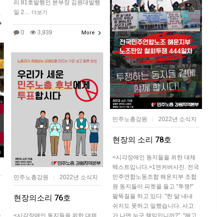
리 81호발행인 본부장 김원대발행
일 2…
더보기
0
3,939
More
민주노총강원
2022년 소식지
|
현장의 소리 78호
<시각장애인 동지들을 위한 대체
텍스트입니다.>1면커버​사진. 전국
민주연합노동조합 해운지부 조합
민주노총강원
2022년 소식지
|
원 동지들이 피켓을 들고 "투쟁!"
팔뚝질을 하고 있다. "한 달 내내
현장의소리 76호
쉬지도 못하고 일했습니다. 사고
속
<시각장애인 동지들을 위한 대체
가 나면 누구 책임입니까?", "해고