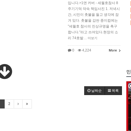
입니다.>1면 커버 - 세월호참사 8
주기기억 약속 책임사진 1. 저녁시
간, 시민이 촛불을 들고 생각에 잠
겨 있다. 촛불을 감싼 종이컵에는
"세월호 참사의 진상규명을 촉구
합니다."라고 쓰여있다.현장의 소
리 74호발…
더보기
0
4,224
More
민
날짜순
목록
1
2