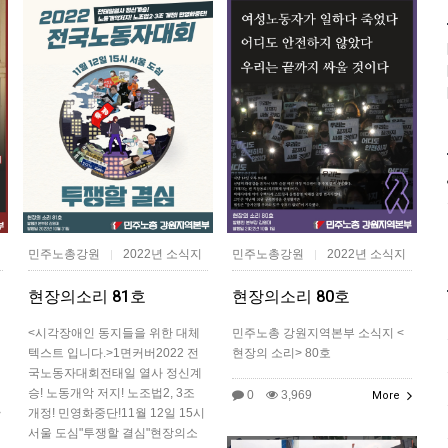
민주노총강원
2022년 소식지
민주노총강원
2022년 소식지
|
|
현장의소리 81호
현장의소리 80호
<시각장애인 동지들을 위한 대체
민주노총 강원지역본부 소식지 <
텍스트 입니다.>1면커버​2022 전
현장의 소리> 80호
국노동자대회전태일 열사 정신계
승! 노동개악 저지! 노조법2, 3조
0
3,969
More
>
개정! 민영화중단!11월 12일 15시
서울 도심"투쟁할 결심"현장의소