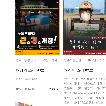
민주노총강원
2022년 소식지
민주노총강원
2022년 소식지
|
|
현장의 소리 83호
현장의 소리 82호
현장의 소리 83호
<시각장애인 동지들을 위한 대체
텍스트 입니다.>민주노총 강원지
역본부 소식지 <현장의 소리> 82
0
3,738
More
호1면 커버김용균 동지 4주기, <
일하다 죽지 않게, 차별받지 않게
현장의 소리 82호발행인 본부장