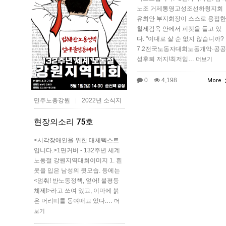
노조 거제통영고성조선하청지회
유최안 부지회장이 스스로 용접한
철제감옥 안에서 피켓을 들고 있
다. "이대로 살 순 없지 않습니까?
7.2전국노동자대회노동개악·공공
성후퇴 저지!최저임…
더보기
0
4,198
More
민주노총강원
2022년 소식지
|
현장의소리 75호
<시각장애인을 위한 대체텍스트
입니다.>1면커버 - 132주년 세계
노동절 강원지역대회이미지 1. 흰
옷을 입은 남성의 뒷모습. 등에는
<멈춰! 반노동정책, 엎어! 불평등
체제!>라고 쓰여 있고, 이마에 붉
은 머리띠를 동여매고 있다.…
더
보기