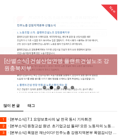
New
New
New
[성명] 막을 수 있었던 죽음, HL만도가 책임져
라 : 청년노동자 사망사고의 철저한 진상규명
[산별소식] 건설산업연맹 플랜트건설노조 강
[강릉,속초,원주,춘천] 폭염감시단 사업 이모저
[조합원☆인터뷰] 서비스연맹 전국학교비정
과 재발방지 대책 마련하라
원충북지부
모
규직노동조합 강원지부 김유미 춘천지회장
[본부소식] 강원지역 노동자 합창단 모임
많이 본 글
태그
[본부소식] 7.1 요양보호사의 날 전국 동시 기자회견
1
[본부소식] 원청교섭 원년. 초기업교섭 돌파! 모든 노동자의 노동기본권 쟁취! 민주노총 7.15 총파업대회
2
[본부소식] 폭염은 재난이다! 민주노총 강원지역본부 폭염감시단 선포 기자회견
3