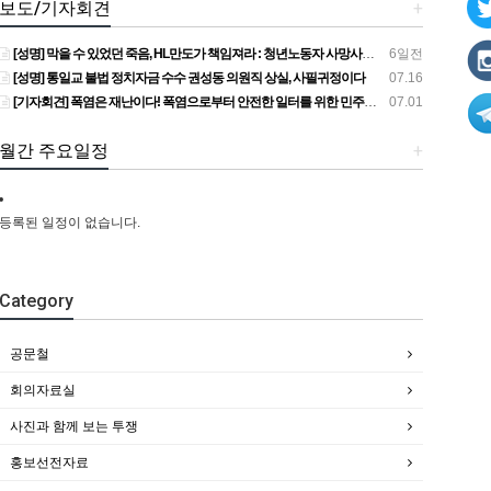
보도/기자회견
+
[성명] 막을 수 있었던 죽음, HL만도가 책임져라 : 청년노동자 사망사고의 철저한 진상규명과 재발방지 대책 마련하라
6일전
[성명] 통일교 불법 정치자금 수수 권성동 의원직 상실, 사필귀정이다
07.16
[기자회견] 폭염은 재난이다! 폭염으로부터 안전한 일터를 위한 민주노총 강원지역본부 폭염감시단 선포 기자회견
07.01
월간 주요일정
+
등록된 일정이 없습니다.
Category
공문철
회의자료실
사진과 함께 보는 투쟁
홍보선전자료