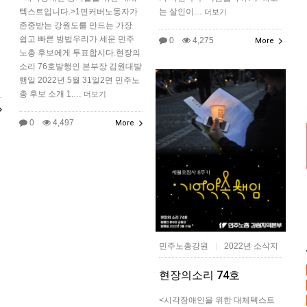
텍스트입니다.>1면커버노동자가
는 살인이…
더보기
존중받는 강원도를 만드는 가장
쉽고 빠른 방법우리가 세운 민주
0
4,275
More
노총 후보에게 투표합시다.현장의
소리 76호발행인 본부장 김원대발
행일 2022년 5월 31일2면 민주노
총 후보 소개 1.…
더보기
0
4,497
More
민주노총강원
2022년 소식지
|
현장의소리 74호
<시각장애인을 위한 대체텍스트