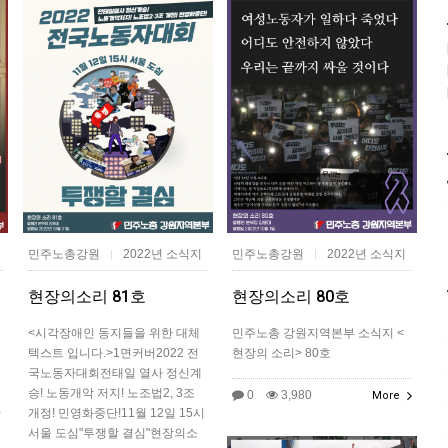
민주노총강원
2022년 소식지
민주노총강원
2022년 소식지
|
|
현장의소리 81호
현장의소리 80호
<시각장애인 동지들을 위한 대체
민주노총 강원지역본부 소식지 <
텍스트 입니다.>1면커버​2022 전
현장의 소리> 80호
국노동자대회전태일 열사 정신계
승! 노동개악 저지! 노조법2, 3조
0
3,980
More
>
개정! 민영화중단!11월 12일 15시
서울 도심"투쟁할 결심"현장의소