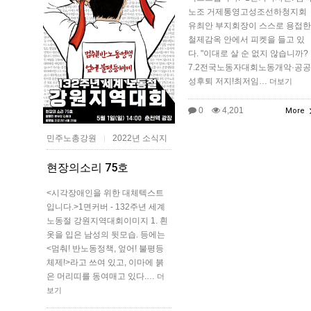
노조 거제통영고성조선하청지회
유최안 부지회장이 스스로 용접한
철제감옥 안에서 피켓을 들고 있
다. "이대로 살 순 없지 않습니까?
7.2전국노동자대회노동개악·공공
성후퇴 저지!최저임…
더보기
0
4,201
More
민주노총강원
2022년 소식지
|
현장의소리 75호
<시각장애인을 위한 대체텍스트
입니다.>1면커버 - 132주년 세계
노동절 강원지역대회이미지 1. 흰
옷을 입은 남성의 뒷모습. 등에는
<멈춰! 반노동정책, 엎어! 불평등
체제!>라고 쓰여 있고, 이마에 붉
은 머리띠를 동여매고 있다.…
더
보기