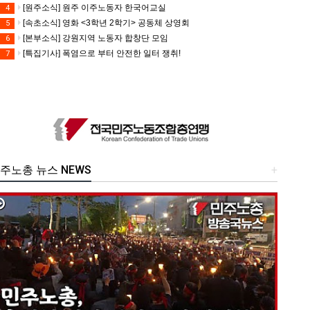
[원주소식] 원주 이주노동자 한국어교실
4
[속초소식] 영화 <3학년 2학기> 공동체 상영회
5
[본부소식] 강원지역 노동자 합창단 모임
6
[특집기사] 폭염으로 부터 안전한 일터 쟁취!
7
주노총 뉴스 NEWS
+