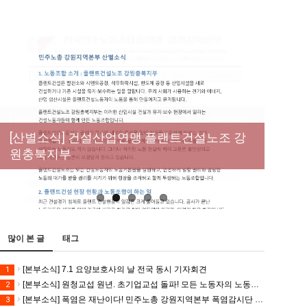
[성명] 막을 수 있었던 죽음, HL만도가 책임져
라 : 청년노동자 사망사고의 철저한 진상규명
[산별소식] 건설산업연맹 플랜트건설노조 강
[강릉,속초,원주,춘천] 폭염감시단 사업 이모저
[조합원☆인터뷰] 서비스연맹 전국학교비정
과 재발방지 대책 마련하라
원충북지부
모
규직노동조합 강원지부 김유미 춘천지회장
[본부소식] 강원지역 노동자 합창단 모임
많이 본 글
태그
[본부소식] 7.1 요양보호사의 날 전국 동시 기자회견
1
[본부소식] 원청교섭 원년. 초기업교섭 돌파! 모든 노동자의 노동기본권 쟁취! 민주노총 7.15 총파업대회
2
[본부소식] 폭염은 재난이다! 민주노총 강원지역본부 폭염감시단 선포 기자회견
3