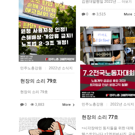
김원대발행일 2022년 …
더보기
0
3,515
More
민주노총강원
2022년 소식지
|
현장의 소리 79호
현장의 소리 79호
민주노총강원
2022년 소식지
0
3,883
|
More
현장의 소리 77호
<시각장애인 동지들을 위한 대체
텍스트입니다.>1면커버​사진. 금