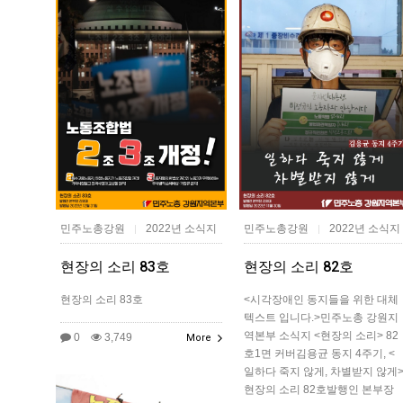
민주노총강원
2022년 소식지
민주노총강원
2022년 소식지
|
|
현장의 소리 83호
현장의 소리 82호
현장의 소리 83호
<시각장애인 동지들을 위한 대체
텍스트 입니다.>민주노총 강원지
역본부 소식지 <현장의 소리> 82
0
3,749
More
호1면 커버김용균 동지 4주기, <
일하다 죽지 않게, 차별받지 않게
현장의 소리 82호발행인 본부장