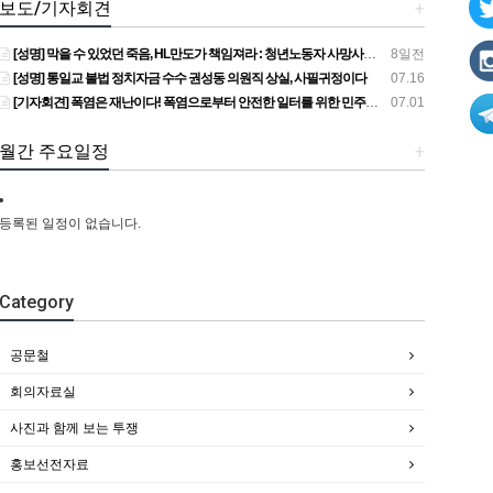
보도/기자회견
+
[성명] 막을 수 있었던 죽음, HL만도가 책임져라 : 청년노동자 사망사고의 철저한 진상규명과 재발방지 대책 마련하라
8일전
[성명] 통일교 불법 정치자금 수수 권성동 의원직 상실, 사필귀정이다
07.16
[기자회견] 폭염은 재난이다! 폭염으로부터 안전한 일터를 위한 민주노총 강원지역본부 폭염감시단 선포 기자회견
07.01
월간 주요일정
+
등록된 일정이 없습니다.
Category
공문철
회의자료실
사진과 함께 보는 투쟁
홍보선전자료