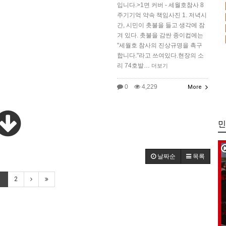
입니다.>1면 커버 - 세월호참사 8
주기기억 약속 책임사진 1. 저녁시
간, 시민이 촛불을 들고 생각에 잠
겨 있다. 촛불을 감싼 종이컵에는
"세월호 참사의 진상규명을 촉구
합니다."라고 쓰여있다.현장의 소
리 74호발…
더보기
0
4,229
More
민
날짜순
목록
1
2