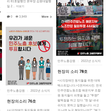
리 81호발행인 본부장 김원대발행
일 2…
더보기
0
3,949
More
민주노총강원
2022년 소식지
|
현장의 소리 78호
<시각장애인 동지들을 위한 대체
텍스트입니다.>1면커버​사진. 전국
민주연합노동조합 해운지부 조합
민주노총강원
2022년 소식지
|
원 동지들이 피켓을 들고 "투쟁!"
팔뚝질을 하고 있다. "한 달 내내
현장의소리 76호
쉬지도 못하고 일했습니다. 사고
속
<시각장애인 동지들을 위한 대체
가 나면 누구 책임입니까?", "해고