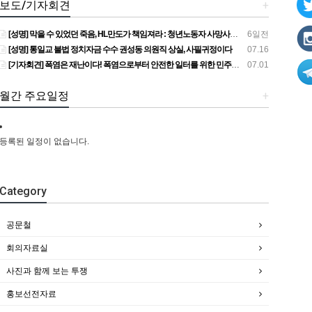
보도/기자회견
+
[성명] 막을 수 있었던 죽음, HL만도가 책임져라 : 청년노동자 사망사고의 철저한 진상규명과 재발방지 대책 마련하라
6일전
[성명] 통일교 불법 정치자금 수수 권성동 의원직 상실, 사필귀정이다
07.16
[기자회견] 폭염은 재난이다! 폭염으로부터 안전한 일터를 위한 민주노총 강원지역본부 폭염감시단 선포 기자회견
07.01
월간 주요일정
+
등록된 일정이 없습니다.
Category
공문철
회의자료실
사진과 함께 보는 투쟁
홍보선전자료