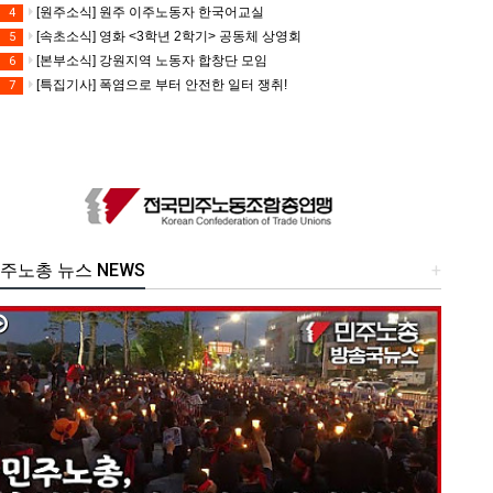
[원주소식] 원주 이주노동자 한국어교실
4
[속초소식] 영화 <3학년 2학기> 공동체 상영회
5
[본부소식] 강원지역 노동자 합창단 모임
6
[특집기사] 폭염으로 부터 안전한 일터 쟁취!
7
주노총 뉴스 NEWS
+