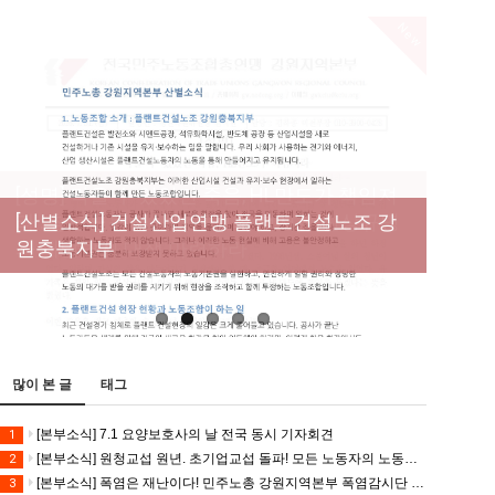
New
[성명] 막을 수 있었던 죽음, HL만도가 책임져
라 : 청년노동자 사망사고의 철저한 진상규명
[산별소식] 건설산업연맹 플랜트건설노조 강
[강릉,속초,원주,춘천] 폭염감시단 사업 이모저
[조합원☆인터뷰] 서비스연맹 전국학교비정
과 재발방지 대책 마련하라
원충북지부
모
규직노동조합 강원지부 김유미 춘천지회장
[본부소식] 강원지역 노동자 합창단 모임
많이 본 글
태그
[본부소식] 7.1 요양보호사의 날 전국 동시 기자회견
1
[본부소식] 원청교섭 원년. 초기업교섭 돌파! 모든 노동자의 노동기본권 쟁취! 민주노총 7.15 총파업대회
2
[본부소식] 폭염은 재난이다! 민주노총 강원지역본부 폭염감시단 선포 기자회견
3