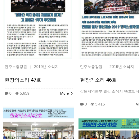
민주노총강원
2019년 소식지
민주노총강원
2019년 소식지
|
|
현장의소리 47호
현장의소리 46호
​강원지역본부 월간 소식지 46호입니
0
5,659
More
0
5,415
M