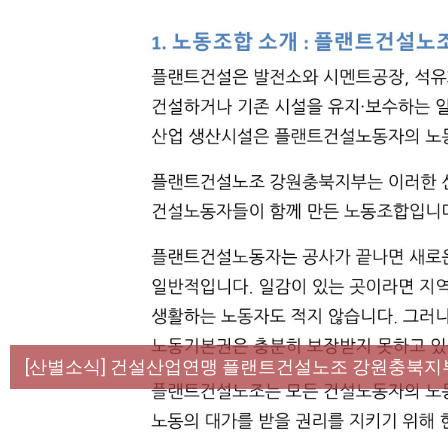
[성명] 막을 수 있었던 죽음, HL만도가 책임져라 :
[산별소식] 건설산업연맹 플랜트건설노조 강원충북지
[강릉,속초,원주,춘천] 폭염감시단 사업 이모저모
[조합원☆인터뷰] 서비스연맹 전국학교비정규직노동
[본부소식] 강원지역 노동자 합창단 모임