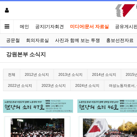
메인
공지|기자회견
미디어|문서 자료실
공유게시
공문철
회의자료실
사진과 함께 보는 투쟁
홍보선전자료
강원본부 소식지
전체
2012년 소식지
2013년 소식지
2014년 소식지
2015
2022년 소식지
2023년 소식지
2024년 소식지
여성노동자로서, 