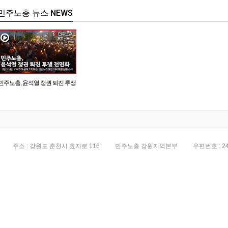
민주노총 뉴스 NEWS
민주노총, 윤석열 정권 퇴진 투쟁
전면화
주소 : 강원도 춘천시 효자로 116
민주노총 강원지역본부
우편번호 : 24