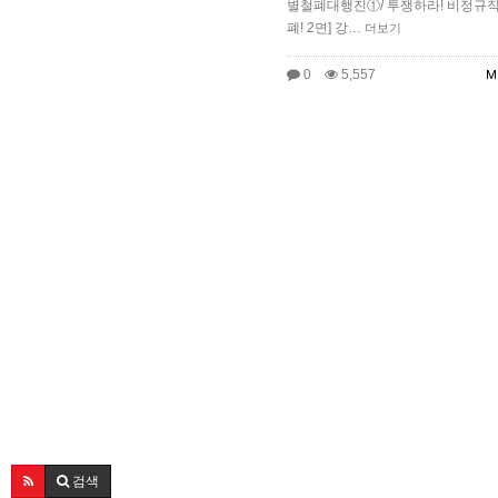
별철폐대행진①/ 투쟁하라! 비정규직
폐! 2면] 강…
더보기
0
5,557
M
검색