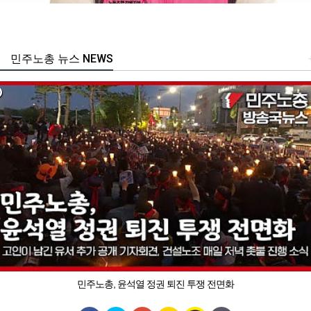
민주노총 뉴스 NEWS
민주노총, 윤석열 정권 퇴진 투쟁 전면화