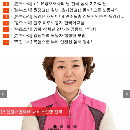
[본부소식] 7.1 요양보호사의 날 전국 동시 기자회견
1
[본부소식] 원청교섭 원년. 초기업교섭 돌파! 모든 노동자의 노동기본권 쟁취! 민주노총 7.15 총파업대회
2
[본부소식] 폭염은 재난이다! 민주노총 강원지역본부 폭염감시단 선포 기자회견
3
[원주소식] 원주 이주노동자 한국어교실
4
[속초소식] 영화 <3학년 2학기> 공동체 상영회
5
[본부소식] 강원지역 노동자 합창단 모임
6
[특집기사] 폭염으로 부터 안전한 일터 쟁취!
7
Previous
Nex
[조합원☆인터뷰] 서비스연맹 전국…