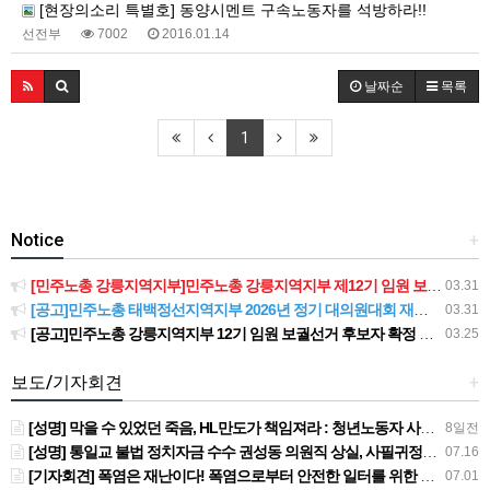
[현장의소리 특별호] 동양시멘트 구속노동자를 석방하라!!
선전부
7002
2016.01.14
날짜순
목록
1
Notice
+
[민주노총 강릉지역지부]민주노총 강릉지역지부 제12기 임원 보궐선거결과 공고
03.31
[공고]민주노총 태백정선지역지부 2026년 정기 대의원대회 재소집 건
03.31
[공고]민주노총 강릉지역지부 12기 임원 보궐선거 후보자 확정 공고
03.25
보도/기자회견
+
[성명] 막을 수 있었던 죽음, HL만도가 책임져라 : 청년노동자 사망사고의 철저한 진상규명과 재발방지 대책 마련하라
8일전
[성명] 통일교 불법 정치자금 수수 권성동 의원직 상실, 사필귀정이다
07.16
[기자회견] 폭염은 재난이다! 폭염으로부터 안전한 일터를 위한 민주노총 강원지역본부 폭염감시단 선포 기자회견
07.01