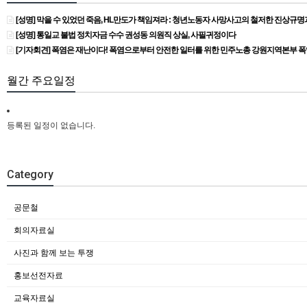
[성명] 막을 수 있었던 죽음, HL만도가 책임져라 : 청년노동자 사망사고의 철저한 진상규
[성명] 통일교 불법 정치자금 수수 권성동 의원직 상실, 사필귀정이다
[기자회견] 폭염은 재난이다! 폭염으로부터 안전한 일터를 위한 민주노총 강원지역본부 
월간 주요일정
등록된 일정이 없습니다.
Category
공문철
회의자료실
사진과 함께 보는 투쟁
홍보선전자료
교육자료실