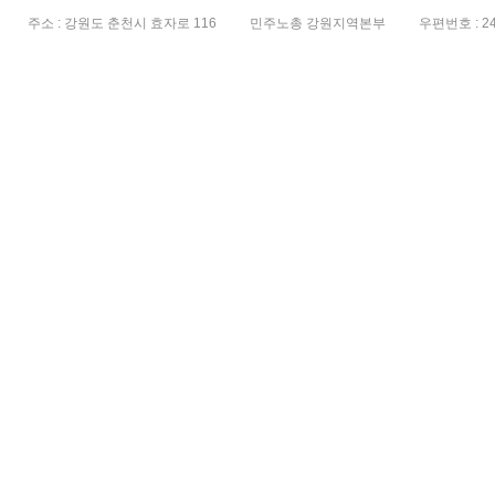
주소 : 강원도 춘천시 효자로 116
민주노총 강원지역본부
우편번호 : 24