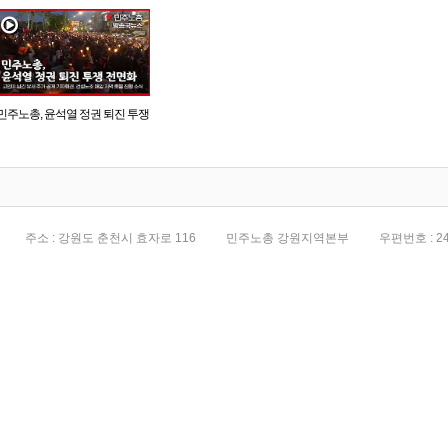
민주노총, 윤석열 정권 퇴진 투쟁
전면화
주소 : 강원도 춘천시 효자로 116
민주노총 강원지역본부
우편번호 : 24