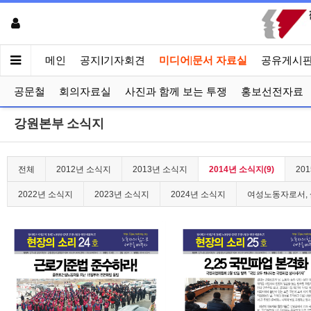
메인
공지|기자회견
미디어|문서 자료실
공유게시
공문철
회의자료실
사진과 함께 보는 투쟁
홍보선전자료
강원본부 소식지
전체
2012년 소식지
2013년 소식지
2014년 소식지(9)
20
2022년 소식지
2023년 소식지
2024년 소식지
여성노동자로서, 