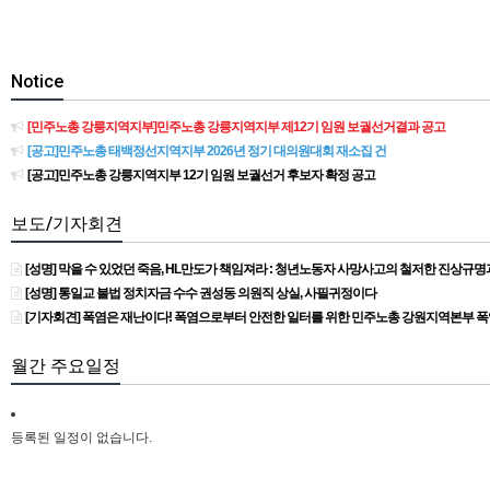
Notice
[민주노총 강릉지역지부]민주노총 강릉지역지부 제12기 임원 보궐선거결과 공고
[공고]민주노총 태백정선지역지부 2026년 정기 대의원대회 재소집 건
[공고]민주노총 강릉지역지부 12기 임원 보궐선거 후보자 확정 공고
보도/기자회견
[성명] 막을 수 있었던 죽음, HL만도가 책임져라 : 청년노동자 사망사고의 철저한 진상규
[성명] 통일교 불법 정치자금 수수 권성동 의원직 상실, 사필귀정이다
[기자회견] 폭염은 재난이다! 폭염으로부터 안전한 일터를 위한 민주노총 강원지역본부 
월간 주요일정
등록된 일정이 없습니다.