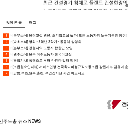
많이 본 글
태그
[본부소식] 원청교섭 원년. 초기업교섭 돌파! 모든 노동자의 노동기본권 쟁취! 
1
[속초소식] 영화 <3학년 2학기> 공동체 상영회
2
[본부소식] 강원지역 노동자 합창단 모임
3
[원주소식] 원주 이주노동자 한국어교실
4
[특집기사] 폭염으로 부터 안전한 일터 쟁취!
5
[조합원☆인터뷰] 서비스연맹 전국학교비정규직노동조합 강원지부 김유미 
6
[강릉,속초,원주,춘천] 폭염감시단 사업 이모저모
7
민주노총 뉴스 NEWS