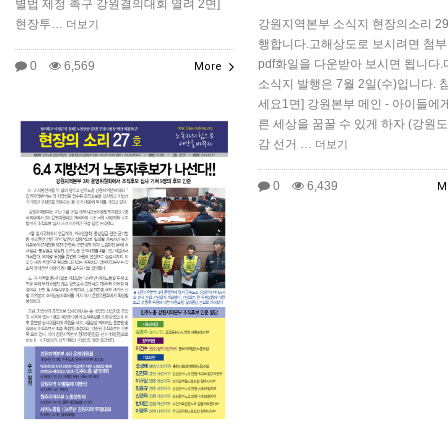
별법 제정 촉구 강원결의대회 열려 2면]
현장투…
강원지역본부 소식지 현장의소리 29
더보기
행합니다.고해상도로 보시려면 첨
pdf화일을 다운받아 보시면 됩니다.
0
6,569
More
소식지 발행은 7월 2일(수)입니다. 
세요1면] 강원본부 메인 - 아이들에
른 세상을 꿈꿀 수 있게 하자 (강원
감 선거 …
더보기
0
6,439
M