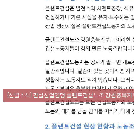
[성명] 막을 수 있었던 죽음, HL만도가 책임져라 :
[산별소식] 건설산업연맹 플랜트건설노조 강원충북지
[강릉,속초,원주,춘천] 폭염감시단 사업 이모저모
[조합원☆인터뷰] 서비스연맹 전국학교비정규직노동
[본부소식] 강원지역 노동자 합창단 모임