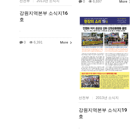
선전부
2013년 소식지
|
0
6,697
More
강원지역본부 소식지16
호
.
0
6,391
More
선전부
2013년 소식지
|
강원지역본부 소식지19
호
.