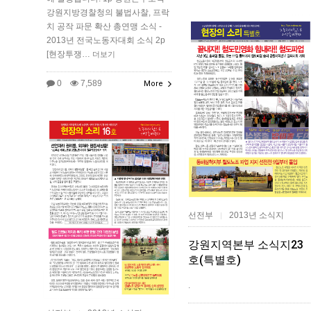
강원지방경찰청의 불법사찰, 프락
치 공작 파문 확산 총연맹 소식 -
2013년 전국노동자대회 소식 2p
[현장투쟁…
더보기
0
7,589
More
선전부
2013년 소식지
|
강원지역본부 소식지23
호(특별호)
.