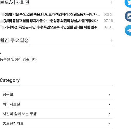
보도/기자회견
+
[성명] 막을 수 있었던 죽음, HL만도가 책임져라 : 청년노동자 사망사고의 철저한 진상규명과 재발방지 대책 마련하라
6일전
[성명] 통일교 불법 정치자금 수수 권성동 의원직 상실, 사필귀정이다
07.16
[기자회견] 폭염은 재난이다! 폭염으로부터 안전한 일터를 위한 민주노총 강원지역본부 폭염감시단 선포 기자회견
07.01
월간 주요일정
+
등록된 일정이 없습니다.
Category
공문철
회의자료실
사진과 함께 보는 투쟁
홍보선전자료