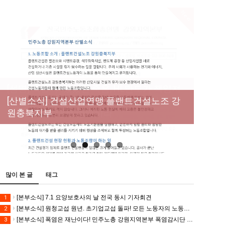
New
[성명] 막을 수 있었던 죽음, HL만도가 책임져
라 : 청년노동자 사망사고의 철저한 진상규명
[산별소식] 건설산업연맹 플랜트건설노조 강
[강릉,속초,원주,춘천] 폭염감시단 사업 이모저
[조합원☆인터뷰] 서비스연맹 전국학교비정
과 재발방지 대책 마련하라
원충북지부
모
규직노동조합 강원지부 김유미 춘천지회장
[본부소식] 강원지역 노동자 합창단 모임
많이 본 글
태그
[본부소식] 7.1 요양보호사의 날 전국 동시 기자회견
1
[본부소식] 원청교섭 원년. 초기업교섭 돌파! 모든 노동자의 노동기본권 쟁취! 민주노총 7.15 총파업대회
2
[본부소식] 폭염은 재난이다! 민주노총 강원지역본부 폭염감시단 선포 기자회견
3