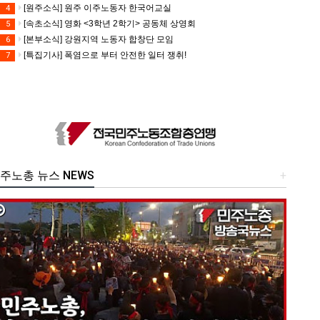
[원주소식] 원주 이주노동자 한국어교실
4
[속초소식] 영화 <3학년 2학기> 공동체 상영회
5
[본부소식] 강원지역 노동자 합창단 모임
6
[특집기사] 폭염으로 부터 안전한 일터 쟁취!
7
주노총 뉴스 NEWS
+