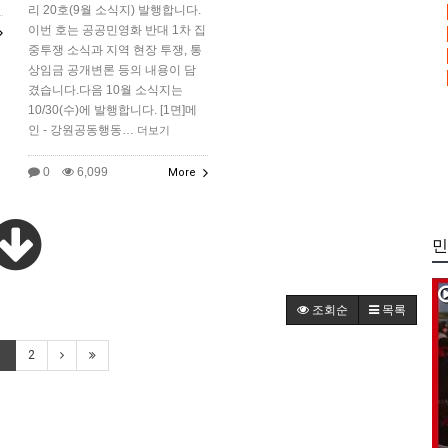
리 20호(9월 소식지) 발행합니다.
이번 호는 공공민영화 반대 1차 집
중투쟁 소식과 지역 현장 투쟁, 통
상임금 공개변론 등의 내용이 담
겼습니다.다음 10월 소식지는
10/30(수)에 발행합니다. [1면]메
인 - 강원공동행동…
더보기
0
6,099
More
민
조회순
목록
1
2