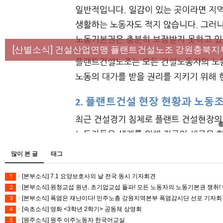
[성명] 막을 수 있었던 죽음, HL만도가 책임져라 :
[산별소식] 건설산업연맹 플랜트건설노조 강원충북지
[강릉,속초,원주,춘천] 폭염감시단 사업 이모저모
[조합원☆인터뷰] 서비스연맹 전국학교비정규직노동
[본부소식] 강원지역 노동자 합창단 모임
많이 본 글
태그
[본부소식] 7.1 요양보호사의 날 전국 동시 기자회견
1
[본부소식] 원청교섭 원년. 초기업교섭 돌파! 모든 노동자의 노동기본권 쟁취! 
2
[본부소식] 폭염은 재난이다! 민주노총 강원지역본부 폭염감시단 선포 기자
3
[속초소식] 영화 <3학년 2학기> 공동체 상영회
4
[원주소식] 원주 이주노동자 한국어교실
5