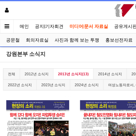
메인
공지|기자회견
미디어|문서 자료실
공유게시
공문철
회의자료실
사진과 함께 보는 투쟁
홍보선전자료
강원본부 소식지
전체
2012년 소식지
2013년 소식지(13)
2014년 소식지
2
2022년 소식지
2023년 소식지
2024년 소식지
여성노동자로서, 