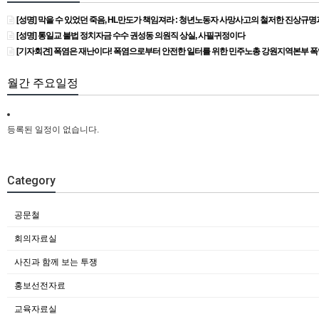
[성명] 막을 수 있었던 죽음, HL만도가 책임져라 : 청년노동자 사망사고의 철저한 진상규
[성명] 통일교 불법 정치자금 수수 권성동 의원직 상실, 사필귀정이다
[기자회견] 폭염은 재난이다! 폭염으로부터 안전한 일터를 위한 민주노총 강원지역본부 
월간 주요일정
등록된 일정이 없습니다.
Category
공문철
회의자료실
사진과 함께 보는 투쟁
홍보선전자료
교육자료실