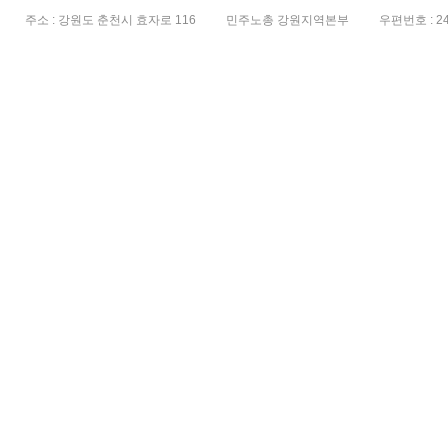
주소 : 강원도 춘천시 효자로 116
민주노총 강원지역본부
우편번호 : 24