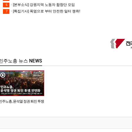
[본부소식] 강원지역 노동자 합창단 모임
6
[특집기사] 폭염으로 부터 안전한 일터 쟁취!
7
민주노총 뉴스 NEWS
민주노총, 윤석열 정권 퇴진 투쟁
전면화