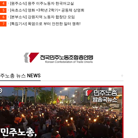
[원주소식] 원주 이주노동자 한국어교실
4
[속초소식] 영화 <3학년 2학기> 공동체 상영회
5
[본부소식] 강원지역 노동자 합창단 모임
6
[특집기사] 폭염으로 부터 안전한 일터 쟁취!
7
주노총 뉴스 NEWS
+