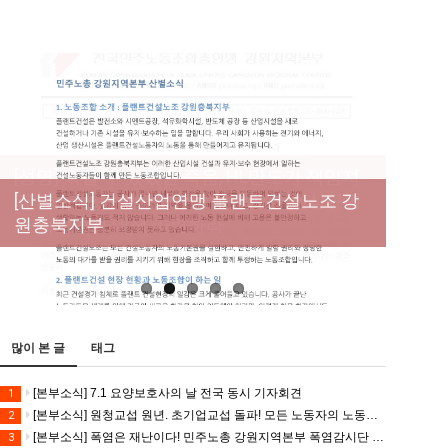
[성명] 막을 수 있었던 죽음, HL만도가 책임져
라 : 청년노동자 사망사고의 철저한 진상규명
[산별소식] 건설산업연맹 플랜트건설노조 강
[강릉,속초,원주,춘천] 폭염감시단 사업 이모저
[조합원☆인터뷰] 서비스연맹 전국학교비정
과 재발방지 대책 마련하라
원충북지부
모
규직노동조합 강원지부 김유미 춘천지회장
[본부소식] 강원지역 노동자 합창단 모임
많이 본 글
태그
[본부소식] 7.1 요양보호사의 날 전국 동시 기자회견
1
[본부소식] 원청교섭 원년. 초기업교섭 돌파! 모든 노동자의 노동기본권 쟁취! 민주노총 7.15 총파업대회
2
[본부소식] 폭염은 재난이다! 민주노총 강원지역본부 폭염감시단 선포 기자회견
3