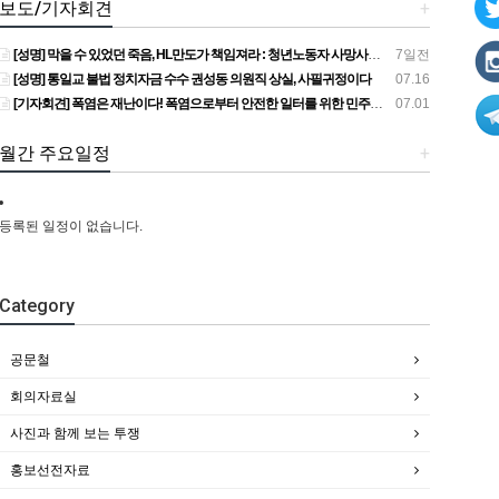
보도/기자회견
+
[성명] 막을 수 있었던 죽음, HL만도가 책임져라 : 청년노동자 사망사고의 철저한 진상규명과 재발방지 대책 마련하라
7일전
[성명] 통일교 불법 정치자금 수수 권성동 의원직 상실, 사필귀정이다
07.16
[기자회견] 폭염은 재난이다! 폭염으로부터 안전한 일터를 위한 민주노총 강원지역본부 폭염감시단 선포 기자회견
07.01
월간 주요일정
+
등록된 일정이 없습니다.
Category
공문철
회의자료실
사진과 함께 보는 투쟁
홍보선전자료