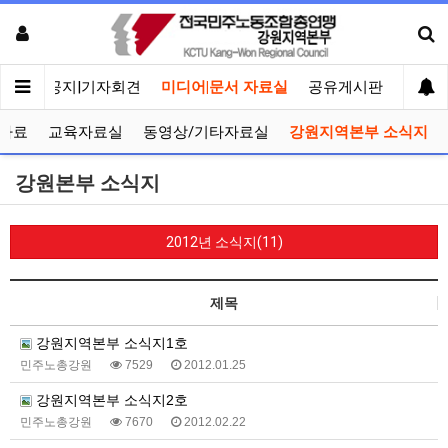
메인
공지|기자회견
미디어|문서 자료실
공유게시판
선거관
자료
교육자료실
동영상/기타자료실
강원지역본부 소식지
강원본부 소식지
2012년 소식지(11)
제목
강원지역본부 소식지1호
민주노총강원
7529
2012.01.25
강원지역본부 소식지2호
민주노총강원
7670
2012.02.22