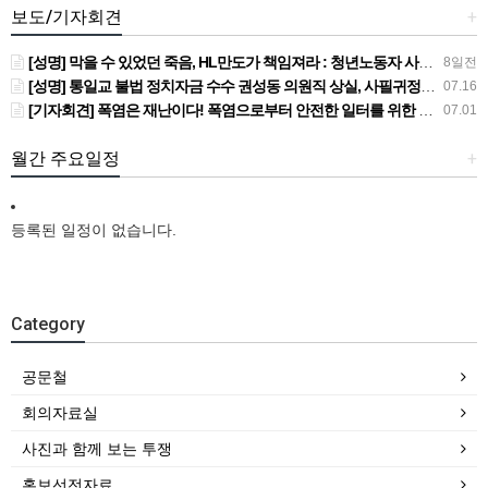
보도/기자회견
+
[성명] 막을 수 있었던 죽음, HL만도가 책임져라 : 청년노동자 사망사고의 철저한 진상규명과 재발방지 대책 마련하라
8일전
[성명] 통일교 불법 정치자금 수수 권성동 의원직 상실, 사필귀정이다
07.16
[기자회견] 폭염은 재난이다! 폭염으로부터 안전한 일터를 위한 민주노총 강원지역본부 폭염감시단 선포 기자회견
07.01
월간 주요일정
+
등록된 일정이 없습니다.
Category
공문철
회의자료실
사진과 함께 보는 투쟁
홍보선전자료