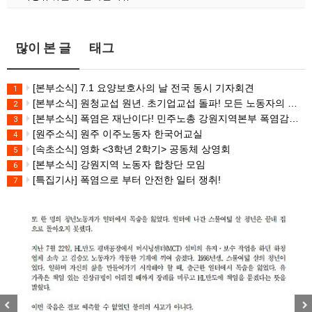
많이 본 글
태그
[본부소식] 7.1 요양보호사의 날 전국 동시 기자회견
1
[본부소식] 원청교섭 원년. 초기업교섭 돌파! 모든 노동자의 노동기본권 쟁취! 민주노총 7.15 총파업대회
2
[본부소식] 폭염은 재난이다! 민주노총 강원지역본부 폭염감시단 선포 기자회견
3
[원주소식] 원주 이주노동자 한국어교실
4
[속초소식] 영화 <3학년 2학기> 공동체 상영회
5
[본부소식] 강원지역 노동자 합창단 모임
6
[특집기사] 폭염으로 부터 안전한 일터 쟁취!
7