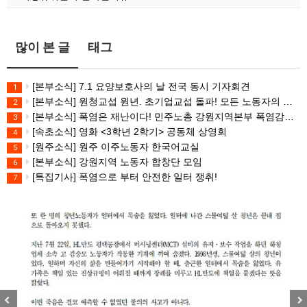
많이 본 글
태그
[본부소식] 7.1 요양보호사의 날 전국 동시 기자회견
1
[본부소식] 원청교섭 원년. 초기업교섭 돌파! 모든 노동자의 노동기본권 쟁취! 민주노총 7.15 총파업대회
2
[본부소식] 폭염은 재난이다! 민주노총 강원지역본부 폭염감시단 선포 기자회견
3
[속초소식] 영화 <3학년 2학기> 공동체 상영회
4
[원주소식] 원주 이주노동자 한국어교실
5
[본부소식] 강원지역 노동자 합창단 모임
6
[특집기사] 폭염으로 부터 안전한 일터 쟁취!
7