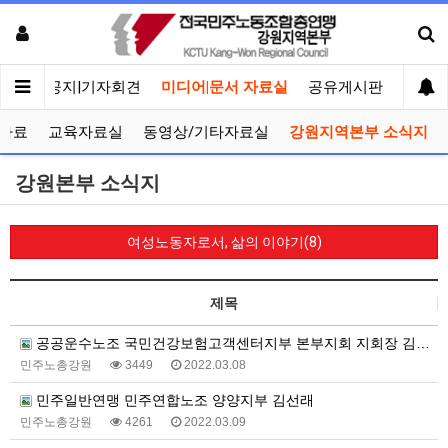
메인
공지|기자회견
미디어|문서 자료실
공유게시판
선거관
자료
교육자료실
동영상/기타자료실
강원지역본부 소식지
강원본부 소식지
여성노동자로서, 삶의 이야기(8)
제목
공공운수노조 국민건강보험고객센터지부 본부지회 지회장 김경희
민주노총강원
3449
2022.03.08
민주일반연맹 민주연합노조 양양지부 김선래
민주노총강원
4261
2022.03.09