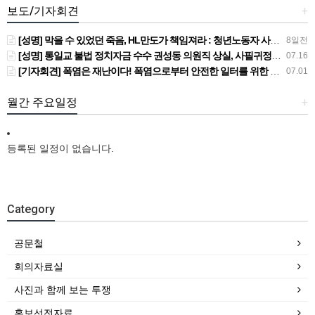
보도/기자회견
+
[성명] 막을 수 있었던 죽음, HL만도가 책임져라 : 청년노동자 사망사고의 철저한 진상규명과 재발방지 대책 마련하라
8일전
[성명] 통일교 불법 정치자금 수수 권성동 의원직 상실, 사필귀정이다
07.16
[기자회견] 폭염은 재난이다! 폭염으로부터 안전한 일터를 위한 민주노총 강원지역본부 폭염감시단 선포 기자회견
07.01
월간 주요일정
+
등록된 일정이 없습니다.
Category
공문철
회의자료실
사진과 함께 보는 투쟁
홍보선전자료